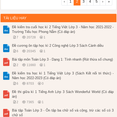
‹
1
2
3
4
5
›
»
TÀI LIỆU HAY
Đề kiểm tra cuối học kì 2 Tiếng Việt Lớp 3 - Năm học 2021-2022 -
Trường Tiểu học Phong Nẫm (Có đáp án)
7
20728
1
Đề cương ôn tập học kì 2 Công nghệ Lớp 3 Sách Cánh diều
6
20345
1
Bài tập môn Toán Lớp 3 - Dạng 1: Tính nhanh (Rút thừa số chung)
2
11660
1
Đề kiểm tra học kì 1 Tiếng Việt Lớp 3 (Sách Kết nối tri thức) -
Năm học 2022-2023 (Có đáp án)
6
8703
0
Đề thi giữa kì 1 Tiếng Anh Lớp 3 Sách Wonderful World (Có đáp
án)
2
7365
1
Bài tập Toán Lớp 3 - Ôn tập ba chữ số và cộng, trừ các số có 3
chữ số