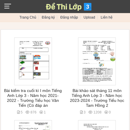
Trang Chủ
Đăng ký
Đăng nhập
Upload
Liên hệ
Bài kiểm tra cuối kì I môn Tiếng
Bài khảo sát tháng 11 môn
Anh Lớp 3 - Năm học 2021-
Tiếng Anh Lớp 3 - Năm học
2022 - Trường Tiểu học Văn
2023-2024 - Trường Tiểu học
Tiến (Có đáp án
Tam Hồng 2
5
876
1
3
1208
0