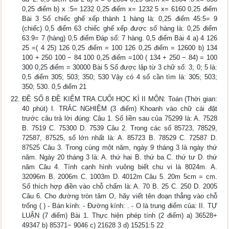
0,25 điểm b) x :5= 1232 0,25 điểm x= 1232 5 x= 6160 0,25 điểm
Bài 3 Số chiếc ghế xếp thành 1 hàng là: 0,25 điểm 45:5= 9
(chiếc) 0,5 điểm 63 chiếc ghế xếp được số hàng là: 0,25 điểm
63:9= 7 (hàng) 0,5 điểm Đáp số: 7 hàng. 0,5 điểm Bài 4 a) 4 126
25 =( 4 25) 126 0,25 điểm = 100 126 0,25 điểm = 12600 b) 134
100 + 250 100 − 84 100 0,25 điểm =100 ( 134 + 250 − 84) = 100
300 0,25 điểm = 30000 Bài 5 Số được lập từ 3 chữ số: 3; 0; 5 là:
0,5 điểm 305; 503; 350; 530 Vậy có 4 số cần tìm là: 305; 503;
350; 530. 0,5 điểm 21
ĐỀ SỐ 8 ĐỀ KIỂM TRA CUỐI HỌC KÌ II MÔN: Toán (Thời gian:
40 phút) I. TRẮC NGHIỆM (3 điểm) Khoanh vào chữ cái đặt
trước câu trả lời đúng: Câu 1. Số liền sau của 75299 là: A. 7528
B. 7519 C. 75300 D. 7539 Câu 2. Trong các số 85723, 78529,
72587, 87525, số lớn nhất là: A. 85723 B. 78529 C. 72587 D.
87525 Câu 3. Trong cùng một năm, ngày 9 tháng 3 là ngày thứ
năm. Ngày 20 tháng 3 là: A. thứ hai B. thứ ba C. thứ tư D. thứ
năm Câu 4. Tính cạnh hình vuông biết chu vi là 8024m. A.
32096m B. 2006m C. 1003m D. 4012m Câu 5. 20m 5cm = cm.
Số thích hợp điền vào chỗ chấm là: A. 70 B. 25 C. 250 D. 2005
Câu 6. Cho đường tròn tâm O, hãy viết tên đoạn thẳng vào chỗ
trống ( ) - Bán kính: - Đường kính: . - O là trung điểm của: II. TỰ
LUẬN (7 điểm) Bài 1. Thực hiện phép tính (2 điểm) a) 36528+
49347 b) 85371− 9046 c) 21628 3 d) 15251:5 22