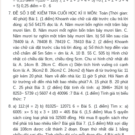
= 0,25 điểm =(120 − 120) :( 1 + 2 + 3 + 4 + 5) =0:( 1 + 2 + 3 + 4
+ 5) 0,25 điểm = 0 . 6
ĐỀ SỐ 3 ĐỀ KIỂM TRA CUỐI HỌC KÌ II MÔN: Toán (Thời gian:
40 phút) Bài 1. (1 điểm) Khoanh vào chữ cái đặt trước câu trả lời
đúng: a) Số 54175 đọc là: A. Năm mươi bốn nghìn một trăm bảy
mươi lăm. B. Năm mươi mốt nghìn bốn trăm bảy mươi lăm. C.
Năm mươi tư nghìn một trăm bảy mươi lăm. b) Số liền sau của
78409 là: A. 78408 B. 78419 C. 78410 Bài 2. (2 điểm) Khoanh
vào chữ cái đặt trước câu trả lời đúng. a) Số thích hợp điền vào
chỗ chấm để 5m 5dm = dm là: A. 10 B. 55 C. 505 b) Hình chữ
nhật có chiều dài 9cm, chiều rộng 5cm. Chu vi hình chữ nhật đó
là: A. 14cm B. 28cm C. 45cm c) Diện tích hình vuông có cạnh
6cm là: A. 36cm2 B. 26cm2 C. 24cm2 d) Nam đi từ trường lúc 11
giờ kém 20 phút. Nam về đến nhà lúc 11 giờ 5 phút. Hỏi Nam đi
từ trường về đến nhà hết bao nhiêu phút? A. 15 phút B. 20 phút
C. 25 phút Bài 3. (2 điểm) Đặt tính rồi tính: a) 3946+ 3524 b)
8253− 5739 c) 5607 4 d) 40096 :7 Bài 4. (1 điểm) Tính giá trị biểu
thức: 7
a) 112:(4 = 2) b) 81025− 12071 6 = Bài 5. (1 điểm) Tìm x: a)
6005: x= 5 b) x 3 + 183 = 465 Bài 6. (1,5 điểm) Mua 5 quyển
sách cùng loại phải trả 32500 đồng. Hỏi mua 8 quyển sách như
thế phải trả bao nhiêu tiền? Bài giải Bài 7. (1,5 điểm) Một sợi dây
dài 108cm được cắt thành 2 đoạn. Đoạn thứ nhất dài 1 bằng
chiều dài sợi dây. Tính chiều dài của mỗi đoạn dây. 4 Bài giải 8