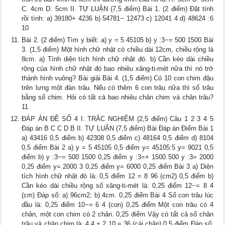
C. 4cm D. 5cm II. TỰ LUẬN (7,5 điểm) Bài 1. (2 điểm) Đặt tính
rồi tính: a) 39180+ 4236 b) 54781− 12473 c) 12041 4 d) 48624 :6
10
Bài 2. (2 điểm) Tìm y biết: a) y = 5 45105 b) y :3−= 500 1500 Bài
3. (1,5 điểm) Một hình chữ nhật có chiều dài 12cm, chiều rộng là
8cm. a) Tính diện tích hình chữ nhật đó. b) Cần kéo dài chiều
rộng của hình chữ nhật đó bao nhiêu xăng-ti-mét nữa thì nó trở
thành hình vuông? Bài giải Bài 4. (1,5 điểm) Có 10 con chim đậu
trên lưng một đàn trâu. Nếu có thêm 6 con trâu nữa thì số trâu
bằng số chim. Hỏi có tất cả bao nhiêu chân chim và chân trâu?
11
ĐÁP ÁN ĐỀ SỐ 4 I. TRẮC NGHIỆM (2,5 điểm) Câu 1 2 3 4 5
Đáp án B C C D B II. TỰ LUẬN (7,5 điểm) Bài Đáp án Điểm Bài 1
a) 43416 0,5 điểm b) 42308 0,5 điểm c) 48164 0,5 điểm d) 8104
0,5 điểm Bài 2 a) y = 5 45105 0,5 điểm y= 45105:5 y= 9021 0,5
điểm b) y :3−= 500 1500 0,25 điểm y :3=+ 1500 500 y :3= 2000
0,25 điểm y= 2000 3 0,25 điểm y= 6000 0,25 điểm Bài 3 a) Diện
tích hình chữ nhật đó là: 0,5 điểm 12 = 8 96 (cm2) 0,5 điểm b)
Cần kéo dài chiều rộng số xăng-ti-mét là: 0,25 điểm 12−= 8 4
(cm) Đáp số: a) 96cm2; b) 4cm. 0,25 điểm Bài 4 Số con trâu lúc
đầu là: 0,25 điểm 10−= 6 4 (con) 0,25 điểm Một con trâu có 4
chân, một con chim có 2 chân. 0,25 điểm Vậy có tất cả số chân
trâu và chân chim là: 4 4 + 2 10 = 36 (cái chân) 0,5 điểm Đáp số: