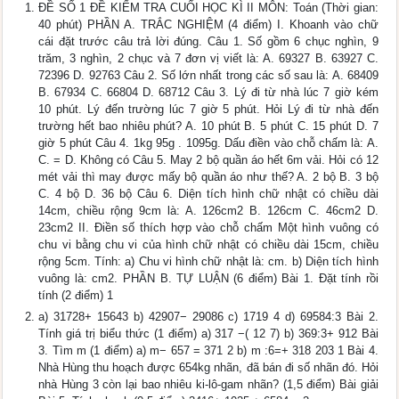
ĐỀ SỐ 1 ĐỀ KIỂM TRA CUỐI HỌC KÌ II MÔN: Toán (Thời gian:
40 phút) PHẦN A. TRẮC NGHIỆM (4 điểm) I. Khoanh vào chữ
cái đặt trước câu trả lời đúng. Câu 1. Số gồm 6 chục nghìn, 9
trăm, 3 nghìn, 2 chục và 7 đơn vị viết là: A. 69327 B. 63927 C.
72396 D. 92763 Câu 2. Số lớn nhất trong các số sau là: A. 68409
B. 67934 C. 66804 D. 68712 Câu 3. Lý đi từ nhà lúc 7 giờ kém
10 phút. Lý đến trường lúc 7 giờ 5 phút. Hỏi Lý đi từ nhà đến
trường hết bao nhiêu phút? A. 10 phút B. 5 phút C. 15 phút D. 7
giờ 5 phút Câu 4. 1kg 95g . 1095g. Dấu điền vào chỗ chấm là: A.
C. = D. Không có Câu 5. May 2 bộ quần áo hết 6m vải. Hỏi có 12
mét vải thì may được mấy bộ quần áo như thế? A. 2 bộ B. 3 bộ
C. 4 bộ D. 36 bộ Câu 6. Diện tích hình chữ nhật có chiều dài
14cm, chiều rộng 9cm là: A. 126cm2 B. 126cm C. 46cm2 D.
23cm2 II. Điền số thích hợp vào chỗ chấm Một hình vuông có
chu vi bằng chu vi của hình chữ nhật có chiều dài 15cm, chiều
rộng 5cm. Tính: a) Chu vi hình chữ nhật là: cm. b) Diện tích hình
vuông là: cm2. PHẦN B. TỰ LUẬN (6 điểm) Bài 1. Đặt tính rồi
tính (2 điểm) 1
a) 31728+ 15643 b) 42907− 29086 c) 1719 4 d) 69584:3 Bài 2.
Tính giá trị biểu thức (1 điểm) a) 317 −( 12 7) b) 369:3+ 912 Bài
3. Tìm m (1 điểm) a) m− 657 = 371 2 b) m :6=+ 318 203 1 Bài 4.
Nhà Hùng thu hoạch được 654kg nhãn, đã bán đi số nhãn đó. Hỏi
nhà Hùng 3 còn lại bao nhiêu ki-lô-gam nhãn? (1,5 điểm) Bài giải