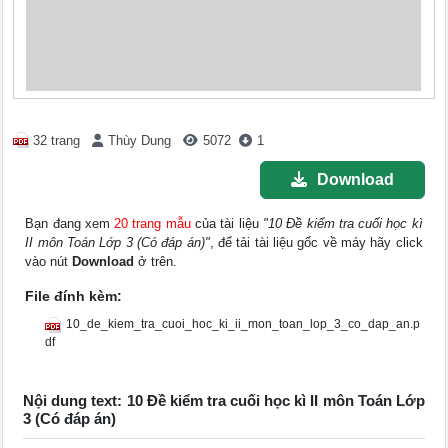
32 trang
Thùy Dung
5072
1
Download
Bạn đang xem
20 trang mẫu
của tài liệu
"10 Đề kiểm tra cuối học kì
II môn Toán Lớp 3 (Có đáp án)"
, để tải tài liệu gốc về máy hãy click
vào nút
Download
ở trên.
File đính kèm:
10_de_kiem_tra_cuoi_hoc_ki_ii_mon_toan_lop_3_co_dap_an.p
df
Nội dung text: 10 Đề kiểm tra cuối học kì II môn Toán Lớp
3 (Có đáp án)