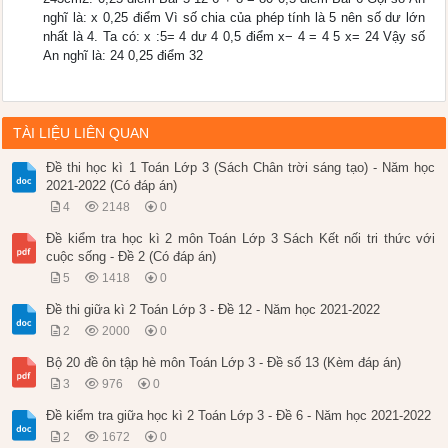
nghĩ là: x 0,25 điểm Vì số chia của phép tính là 5 nên số dư lớn
nhất là 4. Ta có: x :5= 4 dư 4 0,5 điểm x− 4 = 4 5 x= 24 Vậy số
An nghĩ là: 24 0,25 điểm 32
TÀI LIỆU LIÊN QUAN
Đề thi học kì 1 Toán Lớp 3 (Sách Chân trời sáng tạo) - Năm học
2021-2022 (Có đáp án)
4
2148
0
Đề kiểm tra học kì 2 môn Toán Lớp 3 Sách Kết nối tri thức với
cuộc sống - Đề 2 (Có đáp án)
5
1418
0
Đề thi giữa kì 2 Toán Lớp 3 - Đề 12 - Năm học 2021-2022
2
2000
0
Bộ 20 đề ôn tập hè môn Toán Lớp 3 - Đề số 13 (Kèm đáp án)
3
976
0
Đề kiểm tra giữa học kì 2 Toán Lớp 3 - Đề 6 - Năm học 2021-2022
2
1672
0