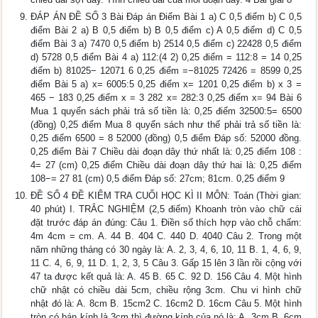
ĐÁP ÁN ĐỀ SỐ 3 Bài Đáp án Điểm Bài 1 a) C 0,5 điểm b) C 0,5
điểm Bài 2 a) B 0,5 điểm b) B 0,5 điểm c) A 0,5 điểm d) C 0,5
điểm Bài 3 a) 7470 0,5 điểm b) 2514 0,5 điểm c) 22428 0,5 điểm
d) 5728 0,5 điểm Bài 4 a) 112:(4 2) 0,25 điểm = 112:8 = 14 0,25
điểm b) 81025− 12071 6 0,25 điểm =−81025 72426 = 8599 0,25
điểm Bài 5 a) x= 6005:5 0,25 điểm x= 1201 0,25 điểm b) x 3 =
465 − 183 0,25 điểm x = 3 282 x= 282:3 0,25 điểm x= 94 Bài 6
Mua 1 quyển sách phải trả số tiền là: 0,25 điểm 32500:5= 6500
(đồng) 0,25 điểm Mua 8 quyển sách như thế phải trả số tiền là:
0,25 điểm 6500 = 8 52000 (đồng) 0,5 điểm Đáp số: 52000 đồng.
0,25 điểm Bài 7 Chiều dài đoạn dây thứ nhất là: 0,25 điểm 108 :
4= 27 (cm) 0,25 điểm Chiều dài đoạn dây thứ hai là: 0,25 điểm
108−= 27 81 (cm) 0,5 điểm Đáp số: 27cm; 81cm. 0,25 điểm 9
ĐỀ SỐ 4 ĐỀ KIỂM TRA CUỐI HỌC KÌ II MÔN: Toán (Thời gian:
40 phút) I. TRẮC NGHIỆM (2,5 điểm) Khoanh tròn vào chữ cái
đặt trước đáp án đúng: Câu 1. Điền số thích hợp vào chỗ chấm:
4m 4cm = cm. A. 44 B. 404 C. 440 D. 4040 Câu 2. Trong một
năm những tháng có 30 ngày là: A. 2, 3, 4, 6, 10, 11 B. 1, 4, 6, 9,
11 C. 4, 6, 9, 11 D. 1, 2, 3, 5 Câu 3. Gấp 15 lên 3 lần rồi cộng với
47 ta được kết quả là: A. 45 B. 65 C. 92 D. 156 Câu 4. Một hình
chữ nhật có chiều dài 5cm, chiều rộng 3cm. Chu vi hình chữ
nhật đó là: A. 8cm B. 15cm2 C. 16cm2 D. 16cm Câu 5. Một hình
tròn có bán kính là 3cm thì đường kính của nó là: A. 3cm B. 6cm