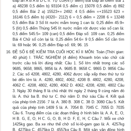
Đáp án A B A B D C II. TỰ LUẬN (7 điểm) Bài Đáp án Điểm Bài 1
a) 48238 0,5 điểm b) 93104 0,5 điểm c) 15078 0,5 điểm d) 892
0,5 điểm Bài 2 a) 15523+= 2492: 4 0,5 điểm =+15523 623 =
16146 0,5 điểm b) (4320− 2112) 6 = 0,5 điểm = 2208 6 = 13248
0,5 điểm Bài 3 Số lít nước mắm trong 1 can là: 0,25 điểm 45:9=
5 (lít) 0,5 điểm Thùng 545 lít nước mắm rót được vào số can là:
0,5 điểm 545:5= 109 (can) 0,5 điểm Đáp số: 109 can. 0,25 điểm
Bài 4 Chữ số còn lại là: 0,25 điểm 54:6= 9 0,5 điểm Số cần tìm
là: 69 hoặc 96. 0,25 điểm Đáp số: 69; 96. 15
ĐỀ SỐ 6 ĐỀ KIỂM TRA CUỐI HỌC KÌ II MÔN: Toán (Thời gian:
40 phút) I. TRẮC NGHIỆM (4 điểm) Khoanh tròn vào chữ cái
trước câu trả lời đúng nhất: Câu 1. Số lớn nhất trong các số
9685, 9658, 9865, 9856 là: A. 9685 B. 9658 C. 9865 D. 9856 Câu
2. Các số 4208, 4802, 4280, 4062 được sắp xếp theo thứ tự từ
bé đến lớn là: A. 4280, 4802, 4062, 4208 B. 4802, 4280, 4208,
4062 C. 4208, 4802, 4280, 4062 D. 4062, 4208, 4280, 4802 Câu
3. Ngày 30 tháng 8 là chủ nhật thì ngày 2 tháng 9 cùng năm đó
là: A. thứ ba B. thứ tư C. thứ năm D. thứ sáu Câu 4. Kết quả
của phép tính 2156 :7 là: A. 380 B. 308 C. 38 D. 3080 Câu 5. Kết
quả của phép tính 1409 5 là: A. 7054 B. 7045 C. 7055 D. 7035
Câu 6. Trung điểm của các đoạn thẳng ở hình bên là: A. A, E, O,
H B. G, E, O, H C. G, O, B, H D. F, E, H, C Câu 7. Mỗi xe chở
1425kg gạo. Ba xe như thế chở số ki-lô-gam gạo là: A. 4257kg
B. 4275kg C. 4575kg D. 4557kg Câu 8. Một sân vận động hình