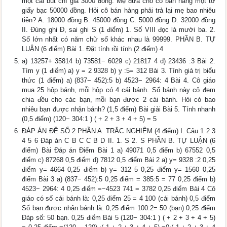
một cái bút chì giá 3000 đồng. Mẹ đưa cho cô bán hàng một tờ
giấy bạc 50000 đồng. Hỏi cô bán hàng phải trả lại mẹ bao nhiêu
tiền? A. 18000 đồng B. 45000 đồng C. 5000 đồng D. 32000 đồng
II. Đúng ghi Đ, sai ghi S (1 điểm) 1. Số VIII đọc là mười ba. 2.
Số lớn nhất có năm chữ số khác nhau là 99999. PHẦN B. TỰ
LUẬN (6 điểm) Bài 1. Đặt tính rồi tính (2 điểm) 4
a) 13257+ 35814 b) 73581− 6029 c) 21817 4 d) 23436 :3 Bài 2.
Tìm y (1 điểm) a) y = 2 9328 b) y :5= 312 Bài 3. Tính giá trị biểu
thức (1 điểm) a) (837− 452):5 b) 4523− 2964: 4 Bài 4. Cô giáo
mua 25 hộp bánh, mỗi hộp có 4 cái bánh. Số bánh này cô đem
chia đều cho các bạn, mỗi bạn được 2 cái bánh. Hỏi có bao
nhiêu bạn được nhận bánh? (1,5 điểm) Bài giải Bài 5. Tính nhanh
(0,5 điểm) (120− 304:1 ) ( + 2 + 3 + 4 + 5) = 5
ĐÁP ÁN ĐỀ SỐ 2 PHẦN A. TRẮC NGHIỆM (4 điểm) I. Câu 1 2 3
4 5 6 Đáp án C B C C B D II. 1. S 2. S PHẦN B. TỰ LUẬN (6
điểm) Bài Đáp án Điểm Bài 1 a) 49071 0,5 điểm b) 67552 0,5
điểm c) 87268 0,5 điểm d) 7812 0,5 điểm Bài 2 a) y= 9328 :2 0,25
điểm y= 4664 0,25 điểm b) y= 312 5 0,25 điểm y= 1560 0,25
điểm Bài 3 a) (837− 452):5 0,25 điểm = 385:5 = 77 0,25 điểm b)
4523− 2964: 4 0,25 điểm =−4523 741 = 3782 0,25 điểm Bài 4 Cô
giáo có số cái bánh là: 0,25 điểm 25 = 4 100 (cái bánh) 0,5 điểm
Số bạn được nhận bánh là: 0,25 điểm 100:2= 50 (bạn) 0,25 điểm
Đáp số: 50 bạn. 0,25 điểm Bài 5 (120− 304:1 ) ( + 2 + 3 + 4 + 5)