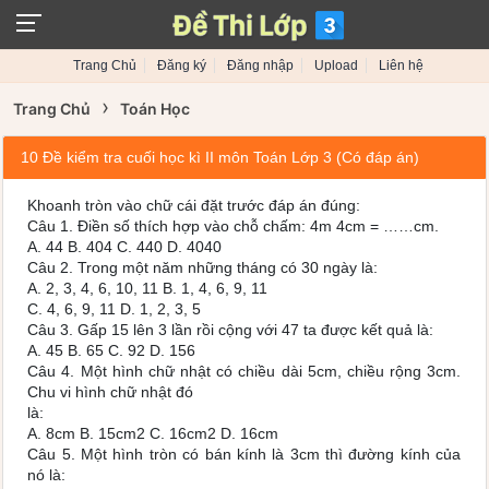
Trang Chủ
Đăng ký
Đăng nhập
Upload
Liên hệ
›
Trang Chủ
Toán Học
10 Đề kiểm tra cuối học kì II môn Toán Lớp 3 (Có đáp án)
Khoanh tròn vào chữ cái đặt trước đáp án đúng:
Câu 1. Điền số thích hợp vào chỗ chấm: 4m 4cm = ……cm.
A. 44 B. 404 C. 440 D. 4040
Câu 2. Trong một năm những tháng có 30 ngày là:
A. 2, 3, 4, 6, 10, 11 B. 1, 4, 6, 9, 11
C. 4, 6, 9, 11 D. 1, 2, 3, 5
Câu 3. Gấp 15 lên 3 lần rồi cộng với 47 ta được kết quả là:
A. 45 B. 65 C. 92 D. 156
Câu 4. Một hình chữ nhật có chiều dài 5cm, chiều rộng 3cm.
Chu vi hình chữ nhật đó
là:
A. 8cm B. 15cm2 C. 16cm2 D. 16cm
Câu 5. Một hình tròn có bán kính là 3cm thì đường kính của
nó là: