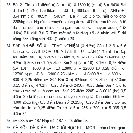
Bài 2. Tìm x (1 điểm) a) (x+= 10) :8 1600 b) (x− 4) 8 = 6400 Bài
3. Tính (1 điểm) a) 8dam = 103 ; b) 4080cm :8 = ; c) 1234hm+=
3547hm ; d) 7865m−= 5409m ; Bài 4. Có 3 ô tô, mỗi ô tô chở
2205kg rau. Người ta chuyển xuống được 4000kg rau từ các ô tô
đó. Hỏi còn bao nhiêu ki-lô-gam rau chưa chuyển xuống? (2
điểm) Bài giải Bài 5. Tìm một số biết rằng số đó nhân với 5 thì
bằng 235 cộng với 700. (1 điểm) 23
ĐÁP ÁN ĐỀ SỐ 8 I. TRẮC NGHIỆM (3 điểm) Câu 1 2 3 4 5 6
Đáp án C D A B D OA, OB AB AB II. TỰ LUẬN (7 điểm) Bài Đáp
án Điểm Bài 1 a) 85875 0,5 điểm b) 76325 0,5 điểm c) 64884 0,5
điểm d) 3050 dư 1 0,5 điểm Bài 2 a) (x+= 10) :8 1600 0,25 điểm
(x+ 10) = 1600 8 x+= 10 12800 x=− 12800 10 0,25 điểm x=
12790 b) (x− 4) 8 = 6400 0,25 điểm x−= 4 6400:8 x−= 4 800 x=+
800 4 0,25 điểm x= 804 Bài 3 a) 824dam 0,25 điểm b) 510cm
0,25 điểm c) 4781hm 0,25 điểm d) 2456m 0,25 điểm Bài 4 3 ô tô
chở được số ki-lô-gam rau là: 0,25 điểm 2205 = 3 6615 (kg) 0,5
điểm Số ki-lô-gam rau chưa chuyển xuống là: 0,5 điểm 6615−=
4000 2615 (kg) 0,5 điểm Đáp số: 2615kg. 0,25 điểm Bài 5 Gọi số
cần tìm là: x 0,25 điểm Ta có: x 5 = 235 + 700 x = 5 935 0,5
điểm 24
x= 935:5 x= 187 Đáp số: 187. 0,25 điểm 25
ĐỀ SỐ 9 ĐỀ KIỂM TRA CUỐI HỌC KÌ II MÔN: Toán (Thời gian: