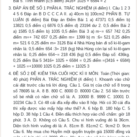
Bài 5. Tính nhanh (0,5 điểm) 3416+ 1025 + 6584 = 2
ĐÁP ÁN ĐỀ SỐ 1 PHẦN A. TRẮC NGHIỆM (4 điểm) I. Câu 1 2 3
4 5 6 Đáp án B D C C C A II. a) 40cm b) 100cm2 PHẦN B. TỰ
LUẬN (6 điểm) Bài Đáp án Điểm Bài 1 a) 47371 0,5 điểm b)
13821 0,5 điểm c) 6876 0,5 điểm d) 23194 dư 2. 0,5 điểm Bài 2
a) 1585 0,5 điểm b) 1035 0,5 điểm Bài 3 a) m−= 657 742 0,25
điểm m=+ 742 657 0,25 điểm m= 1399 b) m :6= 521 0,25 điểm
m= 521 6 0,25 điểm m= 3126 Bài 4 Nhà Hùng bán đi số ki-lô-gam
nhãn là: 0,5 điểm 654 :3= 218 (kg) Nhà Hùng còn lại số ki-lô-gam
nhãn là: 0,25 điểm 654−= 218 436 (kg) 0,5 điểm Đáp số: 436kg.
0,25 điểm Bài 5 3416+ 1025 + 6584 = 0,25 điểm =(3416 + 6584)
+ 1025 =+10000 1025 0,25 điểm = 11025 3
ĐỀ SỐ 2 ĐỀ KIỂM TRA CUỐI HỌC KÌ II MÔN: Toán (Thời gian:
40 phút) PHẦN A. TRẮC NGHIỆM (4 điểm) I. Khoanh vào chữ
cái đặt trước câu trả lời đúng. Câu 1. Giá trị của chữ số 8 trong
số 78695 là: A. 8 B. 800 C. 8000 D. 80000 Câu 2. Số liền trước
số bé nhất có năm chữ số là: A. 10000 B. 9999 C. 10001 D.
10234 Câu 3. Có 48 cái đĩa xếp đều vào 8 hộp. Hỏi có 30 cái đĩa
thì xếp được vào mấy hộp như thế? A. 6 hộp B. 180 hộp C. 5
hộp D. 38 hộp 1 Câu 4. Điền dấu thích hợp vào chỗ chấm: giờ 18
phút. 3 A. D. Không có Câu 5. Chu vi hình vuông đó là 36cm.
Diện tích hình vuông đó là: A. 81cm B. 81cm2 C. 9cm2 D. 9cm
Câu 6. Mẹ mua cho Huyền một quyển truyện giá 15000 đồng và