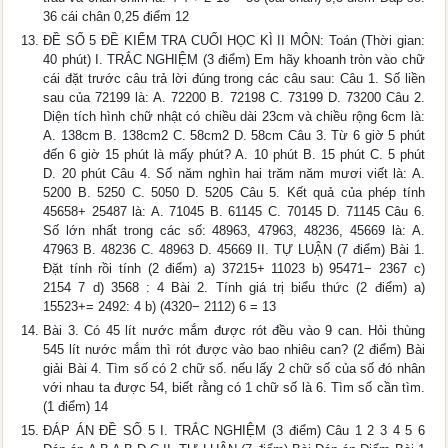
36 cái chân 0,25 điểm 12
ĐỀ SỐ 5 ĐỀ KIỂM TRA CUỐI HỌC KÌ II MÔN: Toán (Thời gian:
40 phút) I. TRẮC NGHIỆM (3 điểm) Em hãy khoanh tròn vào chữ
cái đặt trước câu trả lời đúng trong các câu sau: Câu 1. Số liền
sau của 72199 là: A. 72200 B. 72198 C. 73199 D. 73200 Câu 2.
Diện tích hình chữ nhật có chiều dài 23cm và chiều rộng 6cm là:
A. 138cm B. 138cm2 C. 58cm2 D. 58cm Câu 3. Từ 6 giờ 5 phút
đến 6 giờ 15 phút là mấy phút? A. 10 phút B. 15 phút C. 5 phút
D. 20 phút Câu 4. Số năm nghìn hai trăm năm mươi viết là: A.
5200 B. 5250 C. 5050 D. 5205 Câu 5. Kết quả của phép tính
45658+ 25487 là: A. 71045 B. 61145 C. 70145 D. 71145 Câu 6.
Số lớn nhất trong các số: 48963, 47963, 48236, 45669 là: A.
47963 B. 48236 C. 48963 D. 45669 II. TỰ LUẬN (7 điểm) Bài 1.
Đặt tính rồi tính (2 điểm) a) 37215+ 11023 b) 95471− 2367 c)
2154 7 d) 3568 : 4 Bài 2. Tính giá trị biểu thức (2 điểm) a)
15523+= 2492: 4 b) (4320− 2112) 6 = 13
Bài 3. Có 45 lít nước mắm được rót đều vào 9 can. Hỏi thùng
545 lít nước mắm thì rót được vào bao nhiêu can? (2 điểm) Bài
giải Bài 4. Tìm số có 2 chữ số. nếu lấy 2 chữ số của số đó nhân
với nhau ta được 54, biết rằng có 1 chữ số là 6. Tìm số cần tìm.
(1 điểm) 14
ĐÁP ÁN ĐỀ SỐ 5 I. TRẮC NGHIỆM (3 điểm) Câu 1 2 3 4 5 6