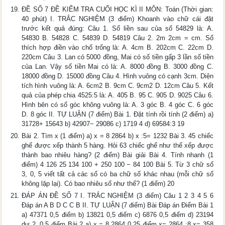
ĐỀ SỐ 7 ĐỀ KIỂM TRA CUỐI HỌC KÌ II MÔN: Toán (Thời gian:
40 phút) I. TRẮC NGHIỆM (3 điểm) Khoanh vào chữ cái đặt
trước kết quả đúng: Câu 1. Số liền sau của số 54829 là: A.
54830 B. 54828 C. 54839 D. 54819 Câu 2. 2m 2cm = cm. Số
thích hợp điền vào chố trống là: A. 4cm B. 202cm C. 22cm D.
220cm Câu 3. Lan có 5000 đồng, Mai có số tiền gấp 3 lần số tiền
của Lan. Vậy số tiền Mai có là: A. 8000 đồng B. 3000 đồng C.
18000 đồng D. 15000 đồng Câu 4. Hình vuông có cạnh 3cm. Diện
tích hình vuông là: A. 6cm2 B. 9cm C. 9cm2 D. 12cm Câu 5. Kết
quả của phép chia 4525:5 là: A. 405 B. 95 C. 905 D. 9025 Câu 6.
Hình bên có số góc không vuông là: A. 3 góc B. 4 góc C. 6 góc
D. 8 góc II. TỰ LUẬN (7 điểm) Bài 1. Đặt tính rồi tính (2 điểm) a)
31728+ 15643 b) 42907− 29086 c) 1719 4 d) 69584:3 19
Bài 2. Tìm x (1 điểm) a) x = 8 2864 b) x :5= 1232 Bài 3. 45 chiếc
ghế được xếp thành 5 hàng. Hỏi 63 chiếc ghế như thế xếp được
thành bao nhiêu hàng? (2 điểm) Bài giải Bài 4. Tính nhanh (1
điểm) 4 126 25 134 100 + 250 100 − 84 100 Bài 5. Từ 3 chữ số
3, 0, 5 viết tất cả các số có ba chữ số khác nhau (mỗi chữ số
không lặp lại). Có bao nhiêu số như thế? (1 điểm) 20
ĐÁP ÁN ĐỀ SỐ 7 I. TRẮC NGHIỆM (3 điểm) Câu 1 2 3 4 5 6
Đáp án A B D C C B II. TỰ LUẬN (7 điểm) Bài Đáp án Điểm Bài 1
a) 47371 0,5 điểm b) 13821 0,5 điểm c) 6876 0,5 điểm d) 23194
dư 2. 0,5 điểm Bài 2 a) x = 8 2864 0,25 điểm x= 2864 :8 x= 358