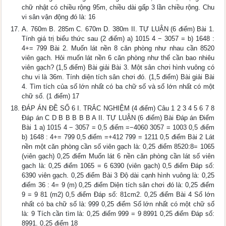
chữ nhật có chiều rộng 95m, chiều dài gấp 3 lần chiều rộng. Chu
vi sân vận động đó là: 16
A. 760m B. 285m C. 670m D. 380m II. TỰ LUẬN (6 điểm) Bài 1.
Tính giá trị biểu thức sau (2 điểm) a) 1015 4 − 3057 = b) 1648 :
4+= 799 Bài 2. Muốn lát nền 8 căn phòng như nhau cần 8520
viên gạch. Hỏi muốn lát nền 6 căn phòng như thế cần bao nhiêu
viên gạch? (1,5 điểm) Bài giải Bài 3. Một sân chơi hình vuông có
chu vi là 36m. Tính diện tích sân chơi đó. (1,5 điểm) Bài giải Bài
4. Tìm tích của số lớn nhất có ba chữ số và số lớn nhất có một
chữ số. (1 điểm) 17
ĐÁP ÁN ĐỀ SỐ 6 I. TRẮC NGHIỆM (4 điểm) Câu 1 2 3 4 5 6 7 8
Đáp án C D B B B B B A II. TỰ LUẬN (6 điểm) Bài Đáp án Điểm
Bài 1 a) 1015 4 − 3057 = 0,5 điểm =−4060 3057 = 1003 0,5 điểm
b) 1648 : 4+= 799 0,5 điểm =+412 799 = 1211 0,5 điểm Bài 2 Lát
nền một căn phòng cần số viên gạch là: 0,25 điểm 8520:8= 1065
(viên gạch) 0,25 điểm Muốn lát 6 nền căn phòng cần lát số viên
gạch là: 0,25 điểm 1065 = 6 6390 (viên gạch) 0,5 điểm Đáp số:
6390 viên gạch. 0,25 điểm Bài 3 Độ dài cạnh hình vuông là: 0,25
điểm 36 : 4= 9 (m) 0,25 điểm Diện tích sân chơi đó là: 0,25 điểm
9 = 9 81 (m2) 0,5 điểm Đáp số: 81cm2. 0,25 điểm Bài 4 Số lớn
nhất có ba chữ số là: 999 0,25 điểm Số lớn nhất có một chữ số
là: 9 Tích cần tìm là: 0,25 điểm 999 = 9 8991 0,25 điểm Đáp số:
8991. 0,25 điểm 18