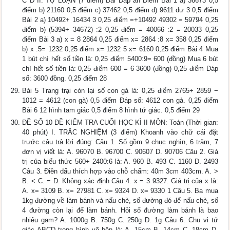
C D II. TỰ LUẬN (7 điểm) Bài Đáp án Điểm Bài 1 a) 36673 0,5
điểm b) 21160 0,5 điểm c) 37462 0,5 điểm d) 9611 dư 3 0,5 điểm
Bài 2 a) 10492+ 16434 3 0,25 điểm =+10492 49302 = 59794 0,25
điểm b) (5394+ 34672) :2 0,25 điểm = 40066 :2 = 20033 0,25
điểm Bài 3 a) x = 8 2864 0,25 điểm x= 2864 :8 x= 358 0,25 điểm
b) x :5= 1232 0,25 điểm x= 1232 5 x= 6160 0,25 điểm Bài 4 Mua
1 bút chì hết số tiền là: 0,25 điểm 5400:9= 600 (đồng) Mua 6 bút
chì hết số tiền là: 0,25 điểm 600 = 6 3600 (đồng) 0,25 điểm Đáp
số: 3600 đồng. 0,25 điểm 28
Bài 5 Trang trại còn lại số con gà là: 0,25 điểm 2765+ 2859 −
1012 = 4612 (con gà) 0,5 điểm Đáp số: 4612 con gà. 0,25 điểm
Bài 6 12 hình tam giác 0,5 điểm 8 hình tứ giác. 0,5 điểm 29
ĐỀ SỐ 10 ĐỀ KIỂM TRA CUỐI HỌC KÌ II MÔN: Toán (Thời gian:
40 phút) I. TRẮC NGHIỆM (3 điểm) Khoanh vào chữ cái đặt
trước câu trả lời đúng: Câu 1. Số gồm 9 chục nghìn, 6 trăm, 7
đơn vị viết là: A. 96070 B. 96700 C. 90607 D. 90706 Câu 2. Giá
trị của biểu thức 560+ 2400:6 là: A. 960 B. 493 C. 1160 D. 2493
Câu 3. Điền dấu thích hợp vào chỗ chấm: 40m 3cm 403cm. A. >
B. < C. = D. Không xác định Câu 4. x = 3 9327. Giá trị của x là:
A. x= 3109 B. x= 27981 C. x= 9324 D. x= 9330 1 Câu 5. Ba mua
1kg đường về làm bánh và nấu chè, số đường đó để nấu chè, số
4 đường còn lại để làm bánh. Hỏi số đường làm bánh là bao
nhiêu gam? A. 1000g B. 750g C. 250g D. 1g Câu 6. Chu vi tứ
giác ABCD trong hình vẽ bên là: A. 15cm B. 14cm C. 18cm D.