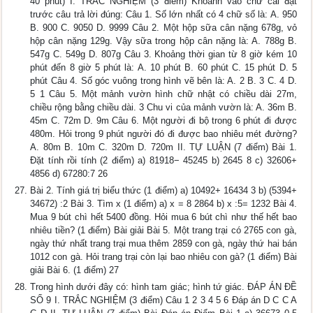
40 phút) I. TRẮC NGHIỆM (3 điểm) Khoanh vào chữ cái đặt
trước câu trả lời đúng: Câu 1. Số lớn nhất có 4 chữ số là: A. 950
B. 900 C. 9050 D. 9999 Câu 2. Một hộp sữa cân nặng 678g, vỏ
hộp cân nặng 129g. Vậy sữa trong hộp cân nặng là: A. 788g B.
547g C. 549g D. 807g Câu 3. Khoảng thời gian từ 8 giờ kém 10
phút đến 8 giờ 5 phút là: A. 10 phút B. 60 phút C. 15 phút D. 5
phút Câu 4. Số góc vuông trong hình vẽ bên là: A. 2 B. 3 C. 4 D.
5 1 Câu 5. Một mảnh vườn hình chữ nhật có chiều dài 27m,
chiều rộng bằng chiều dài. 3 Chu vi của mảnh vườn là: A. 36m B.
45m C. 72m D. 9m Câu 6. Một người đi bộ trong 6 phút đi được
480m. Hỏi trong 9 phút người đó đi được bao nhiêu mét đường?
A. 80m B. 10m C. 320m D. 720m II. TỰ LUẬN (7 điểm) Bài 1.
Đặt tính rồi tính (2 điểm) a) 81918− 45245 b) 2645 8 c) 32606+
4856 d) 67280:7 26
Bài 2. Tính giá trị biểu thức (1 điểm) a) 10492+ 16434 3 b) (5394+
34672) :2 Bài 3. Tìm x (1 điểm) a) x = 8 2864 b) x :5= 1232 Bài 4.
Mua 9 bút chì hết 5400 đồng. Hỏi mua 6 bút chì như thế hết bao
nhiêu tiền? (1 điểm) Bài giải Bài 5. Một trang trại có 2765 con gà,
ngày thứ nhất trang trại mua thêm 2859 con gà, ngày thứ hai bán
1012 con gà. Hỏi trang trại còn lại bao nhiêu con gà? (1 điểm) Bài
giải Bài 6. (1 điểm) 27
Trong hình dưới đây có: hình tam giác; hình tứ giác. ĐÁP ÁN ĐỀ
SỐ 9 I. TRẮC NGHIỆM (3 điểm) Câu 1 2 3 4 5 6 Đáp án D C C A