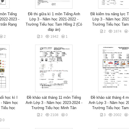
 môn Tiếng
Đề thi giữa kì 1 môn Tiếng Anh
Đề kiểm tra năng lực 
2022-2023 -
Lớp 3 - Năm học 2021-2022 -
Lớp 3 - Năm học 2021
 trấn Rạng
Trường Tiểu học Tam Hồng 2 (Có
Trường Tiểu học Tam
đáp án)
2
1874
2
3
1942
1
ối học kì I
Đề khảo sát tháng 11 môn Tiếng
Đề khảo sát tháng 4 m
 - Năm học
Anh Lớp 3 - Năm học 2023-2024 -
Anh Lớp 3 - Năm học 20
 Tiểu học
Trường Tiểu học Minh Tân
Trường Tiểu học Tam
2
2108
0
3
2002
0