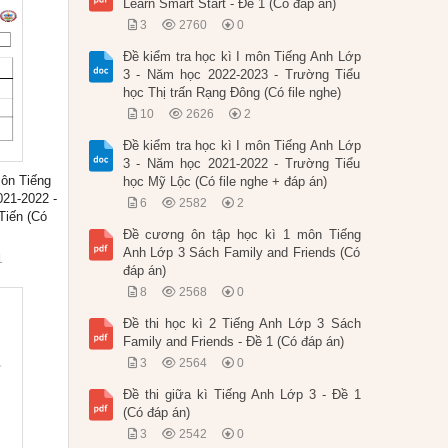
Learn Smart Start - Đề 1 (Có đáp án)
3
2760
0
Đề kiểm tra học kì I môn Tiếng Anh Lớp
3 - Năm học 2022-2023 - Trường Tiểu
học Thị trấn Rạng Đông (Có file nghe)
10
2626
2
Đề kiểm tra học kì I môn Tiếng Anh Lớp
3 - Năm học 2021-2022 - Trường Tiểu
môn Tiếng
học Mỹ Lộc (Có file nghe + đáp án)
21-2022 -
6
2582
2
Tiến (Có
Đề cương ôn tập học kì 1 môn Tiếng
Anh Lớp 3 Sách Family and Friends (Có
1
đáp án)
8
2568
0
Đề thi học kì 2 Tiếng Anh Lớp 3 Sách
Family and Friends - Đề 1 (Có đáp án)
3
2564
0
Đề thi giữa kì Tiếng Anh Lớp 3 - Đề 1
(Có đáp án)
3
2542
0