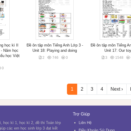
g học kì II
Đề ôn tập môn Tiếng Anh Lớp 3 -
Đề ôn tập môn Tiếng An
 - Năm học
Unit 18: Playing and doing
Unit 17: Our to
ểu học Việt
2
746
0
3
1548
0
1
2
3
4
Next ›
Trợ Giúp
, học kì 1, học kì 2, đề thi Toán lớp
Liên Hệ
 giúp các em học sinh lớp 3 đạt kết
Điều Khoản Sử Dụng