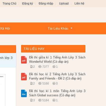
Trang Chủ
Đăng ký
Đăng nhập
Upload
Liên hệ
 Xã Hội
Tài Liệu Khác
TÀI LIỆU HAY
Đề thi giữa kì 1 Tiếng Anh Lớp 3 Sách
inh lớp 3
Wonderful World (Có đáp án)
2
7377
1
Đề thi học kì 2 Tiếng Anh Lớp 3 Sách
Family and Friends - Đề 2 (Có đáp án)
2
5166
0
Đề thi học kì 1 môn Tiếng Anh Lớp 3
Sách Global success (Có đáp án)
3
5164
1