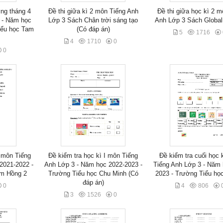
ợng tháng 4
Đề thi giữa kì 2 môn Tiếng Anh
Đề thi giữa học kì 2 
 - Năm học
Lớp 3 Sách Chân trời sáng tạo
Anh Lớp 3 Sách Globa
iểu học Tam
(Có đáp án)
5
1716
4
1710
0
0
 môn Tiếng
Đề kiểm tra học kì I môn Tiếng
Đề kiểm tra cuối học 
2021-2022 -
Anh Lớp 3 - Năm học 2022-2023 -
Tiếng Anh Lớp 3 - Năm 
am Hồng 2
Trường Tiểu học Chu Minh (Có
2023 - Trường Tiểu họ
đáp án)
0
4
806
3
1526
0