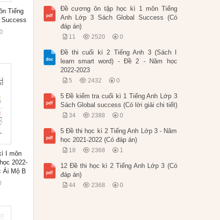
Đề cương ôn tập học kì 1 môn Tiếng
môn Tiếng
Anh Lớp 3 Sách Global Success (Có
l Success
đáp án)
0
11
2520
0
Đề thi cuối kì 2 Tiếng Anh 3 (Sách I
learn smart word) - Đề 2 - Năm học
2022-2023
5
2432
0
5 Đề kiểm tra cuối kì 1 Tiếng Anh Lớp 3
Sách Global success (Có lời giải chi tiết)
34
2388
0
5 Đề thi học kì 2 Tiếng Anh Lớp 3 - Năm
học 2021-2022 (Có đáp án)
18
2368
1
kì I môn
học 2022-
12 Đề thi học kì 2 Tiếng Anh Lớp 3 (Có
c Ái Mộ B
đáp án)
0
44
2368
0