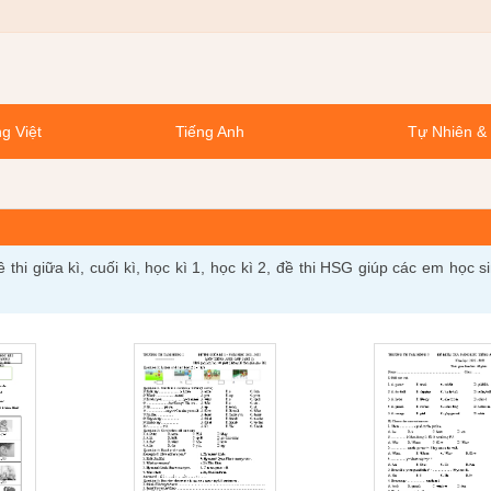
g Việt
Tiếng Anh
Tự Nhiên &
hi giữa kì, cuối kì, học kì 1, học kì 2, đề thi HSG giúp các em học s