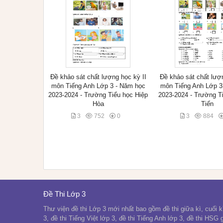
Đề khảo sát chất lượng học kỳ II
Đề khảo sát chất lượn
môn Tiếng Anh Lớp 3 - Năm học
môn Tiếng Anh Lớp 3
2023-2024 - Trường Tiểu học Hiệp
2023-2024 - Trường Ti
Hòa
Tiến
3
752
0
3
884
Đề Thi Lớp 3
Thư viện đề thi Lớp 3 mới nhất bao gồm đề thi giữa kì, cuối kì
3, đề thi Tiếng Việt lớp 3, đề thi Tiếng Anh lớp 3, đề thi HSG