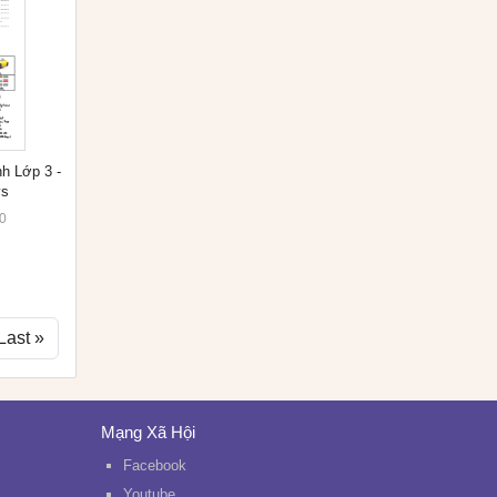
h Lớp 3 -
ys
0
Last »
Mạng Xã Hội
Facebook
Youtube