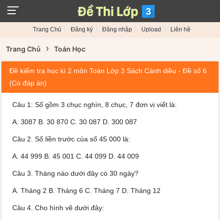
Trang Chủ
Đăng ký
Đăng nhập
Upload
Liên hệ
›
Trang Chủ
Toán Học
Đề kiểm tra học kì 2 môn Toán Lớp 3 Sách Cánh diều - Đề số 6
(Có đáp án)
Câu 1:
Số gồm 3 chục nghìn, 8 chục, 7 đơn vị viết là:
A.
3087
B.
30 870
C.
30 087
D.
300 087
Câu 2.
Số liền trước của số 45 000 là:
A.
44 999
B.
45 001
C.
44 099
D.
44 009
Câu 3.
Tháng nào dưới đây có 30 ngày?
A.
Tháng 2
B.
Tháng 6
C.
Tháng 7
D.
Tháng 12
Câu 4.
Cho hình vẽ dưới đây: