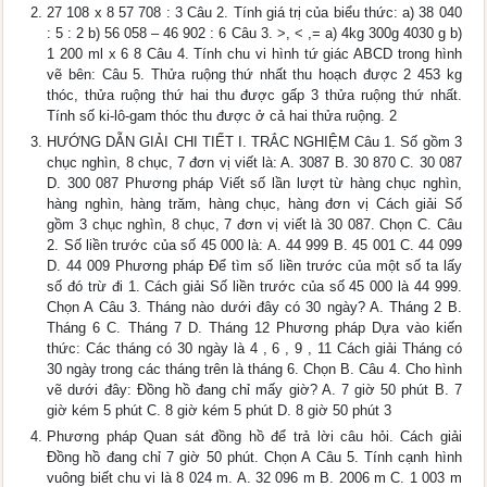
27 108 x 8 57 708 : 3 Câu 2. Tính giá trị của biểu thức: a) 38 040
: 5 : 2 b) 56 058 – 46 902 : 6 Câu 3. >, < ,= a) 4kg 300g 4030 g b)
1 200 ml x 6 8 Câu 4. Tính chu vi hình tứ giác ABCD trong hình
vẽ bên: Câu 5. Thửa ruộng thứ nhất thu hoạch được 2 453 kg
thóc, thửa ruộng thứ hai thu được gấp 3 thửa ruộng thứ nhất.
Tính số ki-lô-gam thóc thu được ở cả hai thửa ruộng. 2
HƯỚNG DẪN GIẢI CHI TIẾT I. TRẮC NGHIỆM Câu 1. Số gồm 3
chục nghìn, 8 chục, 7 đơn vị viết là: A. 3087 B. 30 870 C. 30 087
D. 300 087 Phương pháp Viết số lần lượt từ hàng chục nghìn,
hàng nghìn, hàng trăm, hàng chục, hàng đơn vị Cách giải Số
gồm 3 chục nghìn, 8 chục, 7 đơn vị viết là 30 087. Chọn C. Câu
2. Số liền trước của số 45 000 là: A. 44 999 B. 45 001 C. 44 099
D. 44 009 Phương pháp Để tìm số liền trước của một số ta lấy
số đó trừ đi 1. Cách giải Số liền trước của số 45 000 là 44 999.
Chọn A Câu 3. Tháng nào dưới đây có 30 ngày? A. Tháng 2 B.
Tháng 6 C. Tháng 7 D. Tháng 12 Phương pháp Dựa vào kiến
thức: Các tháng có 30 ngày là 4 , 6 , 9 , 11 Cách giải Tháng có
30 ngày trong các tháng trên là tháng 6. Chọn B. Câu 4. Cho hình
vẽ dưới đây: Đồng hồ đang chỉ mấy giờ? A. 7 giờ 50 phút B. 7
giờ kém 5 phút C. 8 giờ kém 5 phút D. 8 giờ 50 phút 3
Phương pháp Quan sát đồng hồ để trả lời câu hỏi. Cách giải
Đồng hồ đang chỉ 7 giờ 50 phút. Chọn A Câu 5. Tính cạnh hình
vuông biết chu vi là 8 024 m. A. 32 096 m B. 2006 m C. 1 003 m