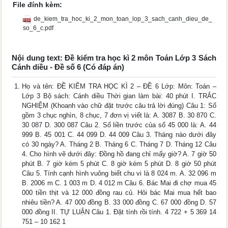
File đính kèm:
de_kiem_tra_hoc_ki_2_mon_toan_lop_3_sach_canh_dieu_de_
so_6_c.pdf
Nội dung text: Đề kiểm tra học kì 2 môn Toán Lớp 3 Sách
Cánh diều - Đề số 6 (Có đáp án)
Họ và tên: ĐỀ KIỂM TRA HỌC KÌ 2 – ĐỀ 6 Lớp: Môn: Toán –
Lớp 3 Bộ sách: Cánh diều Thời gian làm bài: 40 phút I. TRẮC
NGHIỆM (Khoanh vào chữ đặt trước câu trả lời đúng) Câu 1: Số
gồm 3 chục nghìn, 8 chục, 7 đơn vị viết là: A. 3087 B. 30 870 C.
30 087 D. 300 087 Câu 2. Số liền trước của số 45 000 là: A. 44
999 B. 45 001 C. 44 099 D. 44 009 Câu 3. Tháng nào dưới đây
có 30 ngày? A. Tháng 2 B. Tháng 6 C. Tháng 7 D. Tháng 12 Câu
4. Cho hình vẽ dưới đây: Đồng hồ đang chỉ mấy giờ? A. 7 giờ 50
phút B. 7 giờ kém 5 phút C. 8 giờ kém 5 phút D. 8 giờ 50 phút
Câu 5. Tính cạnh hình vuông biết chu vi là 8 024 m. A. 32 096 m
B. 2006 m C. 1 003 m D. 4 012 m Câu 6. Bác Mai đi chợ mua 45
000 tiền thịt và 12 000 đồng rau củ. Hỏi bác Mai mua hết bao
nhiêu tiền? A. 47 000 đồng B. 33 000 đồng C. 67 000 đồng D. 57
000 đồng II. TỰ LUẬN Câu 1. Đặt tính rồi tính. 4 722 + 5 369 14
751 – 10 162 1