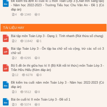
Đề kiểm tra định kì cuối kì 1 môn Toán Lớp 3 (Chân trời sáng tạo)
- Năm học 2022-2023 - Trường Tiểu học Chu Văn An - Đề 1 (Có
đáp án)
4
1340
0
TÀI LIỆU HAY
Bài tập môn Toán Lớp 3 - Dạng 1: Tính nhanh (Rút thừa số chung)
2
11642
1
Bài tập Toán Lớp 3 - Ôn tập ba chữ số và cộng, trừ các số có 3
chữ số
2
6295
0
Bộ 5 đề ôn thi giữa học kì II (Bộ Kết nối tri thức) môn Toán Lớp 3 -
Trần Hữu Hiếu (Kèm đáp án)
12
6278
0
Đề kiểm tra cuối năm môn Toán Lớp 3 - Năm học 2022-2023 (Có
đáp án)
3
5512
0
Bài ôn cuối kì II môn Toán Lớp 3 - Đề số 1
3
5374
0