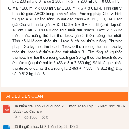
b) 1 200 ml x 6 8 Ta có 1 200 ml x 6 = 7 200 ml ; 8 = 8 000 ml 5
Mà 7 200 ml < 8 000 ml Vậy 1 200 ml x 6 < 8 Câu 4. Tính chu vi
hình tứ giác ABCD trong hình vẽ bên: Phương pháp Chu vi hình
tứ giác ABCD bằng tổng độ dài các cạnh AB, BC, CD, DA Cách
giải Chu vi hình tứ giác ABCD là 3 + 5 + 6 + 4 = 18 (cm) Đáp số:
18 cm Câu 5. Thửa ruộng thứ nhất thu hoạch được 2 453 kg
thóc, thửa ruộng thứ hai thu được gấp 3 thửa ruộng thứ nhất.
Tính số ki-lô-gam thóc thu được ở cả hai thửa ruộng. Phương
pháp - Số kg thóc thu hoạch được ở thửa ruộng thứ hai = Số kg
thóc thu hoạch ở thửa ruộng thứ nhất x 3 - Tìm tổng số kg thóc
thu hoạch ở hai thửa ruộng Cách giải Số kg thóc thu hoạch được
ở thửa ruộng thứ hai là 2 453 x 3 = 7 359 (kg) Số ki-lô-gam thóc
thu được ở cả hai thửa ruộng là 2 453 + 7 359 = 9 812 (kg) Đáp
số: 9 812 kg thóc 6
TÀI LIỆU LIÊN QUAN
Đề kiểm tra định kì cuối học kì 1 môn Toán Lớp 3 - Năm học 2021-
2022 (Có đáp án)
7
1506
0
Đề thi giữa học kì 2 Toán Lớp 3 - Đề 3