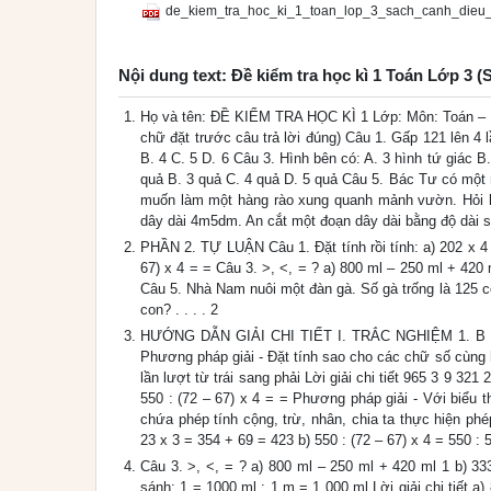
de_kiem_tra_hoc_ki_1_toan_lop_3_sach_canh_dieu
Nội dung text: Đề kiểm tra học kì 1 Toán Lớp 3 (
Họ và tên: ĐỀ KIỂM TRA HỌC KÌ 1 Lớp: Môn: Toán – 
chữ đặt trước câu trả lời đúng) Câu 1. Gấp 121 lên 4 
B. 4 C. 5 D. 6 Câu 3. Hình bên có: A. 3 hình tứ giác B.
quả B. 3 quả C. 4 quả D. 5 quả Câu 5. Bác Tư có một
muốn làm một hàng rào xung quanh mảnh vườn. Hỏi h
dây dài 4m5dm. An cắt một đoạn dây dài bằng độ dài s
PHẦN 2. TỰ LUẬN Câu 1. Đặt tính rồi tính: a) 202 x 4 b) 
67) x 4 = = Câu 3. >, <, = ? a) 800 ml – 250 ml + 420
Câu 5. Nhà Nam nuôi một đàn gà. Số gà trống là 125 c
con? . . . . 2
HƯỚNG DẪN GIẢI CHI TIẾT I. TRẮC NGHIỆM 1. B 2. A 3
Phương pháp giải - Đặt tính sao cho các chữ số cùng h
lần lượt từ trái sang phải Lời giải chi tiết 965 3 9 321 
550 : (72 – 67) x 4 = = Phương pháp giải - Với biểu 
chứa phép tính cộng, trừ, nhân, chia ta thực hiện phép
23 x 3 = 354 + 69 = 423 b) 550 : (72 – 67) x 4 = 550 : 
Câu 3. >, <, = ? a) 800 ml – 250 ml + 420 ml 1 b) 3
sánh: 1 = 1000 ml ; 1 m = 1 000 ml Lời giải chi tiết 