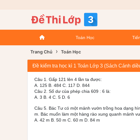
Toán Học
Tiến
›
Trang Chủ
Toán Học
Đề kiểm tra học kì 1 Toán Lớp 3 (Sách Cánh diều)
Câu 1. Gấp 121 lên 4 lần ta được:
A. 125 B. 484 C. 117 D. 844
Câu 2. Số dư của phép chia 609 : 6 là:
A. 3 B. 4 C. 5 D. 6
Câu 5. Bác Tư có một mảnh vườn trồng hoa dạng hìn
m. Bác muốn làm một hàng rào xung quanh mảnh vườ
A. 42 m B. 50 m C. 60 m D. 84 m