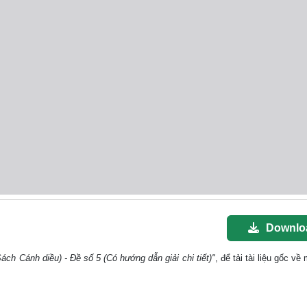
Downlo
ách Cánh diều) - Đề số 5 (Có hướng dẫn giải chi tiết)"
, để tải tài liệu gốc v