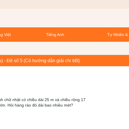
g Việt
Tiếng Anh
Tự Nhiên &
 - Đề số 5 (Có hướng dẫn giải chi tiết)
h chữ nhật có chiều dài 25 m và chiều rộng 17
n. Hỏi hàng rào đó dài bao nhiêu mét?