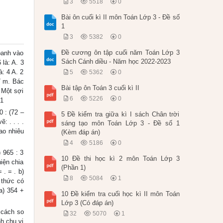
3
5518
0
Bài ôn cuối kì II môn Toán Lớp 3 - Đề số
1
3
5382
0
Đề cương ôn tập cuối năm Toán Lớp 3
oanh vào
Sách Cánh diều - Năm học 2022-2023
là: A. 3
à: 4 A. 2
5
5362
0
7 m. Bác
Bài tập ôn Toán 3 cuối kì II
 Một sợi
6
5226
0
 1
0 : (72 –
5 Đề kiểm tra giữa kì I sách Chân trời
 . . . .
sáng tạo môn Toán Lớp 3 - Đề số 1
ao nhiêu
(Kèm đáp án)
4
5186
0
 965 : 3
10 Đề thi học kì 2 môn Toán Lớp 3
iện chia
(Phần 1)
 . = . b)
8
5084
1
 thức có
 a) 354 +
10 Đề kiểm tra cuối học kì II môn Toán
Lớp 3 (Có đáp án)
 cách so
32
5070
1
h chu vi