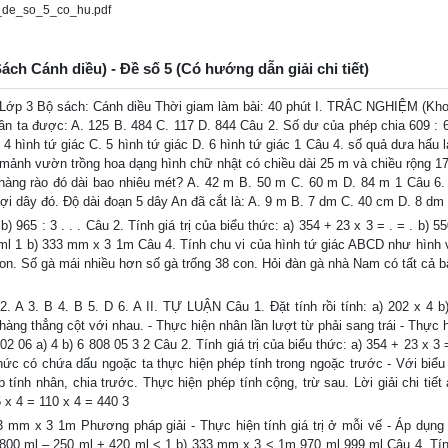
_de_so_5_co_hu.pdf
Sách Cánh diều) - Đề số 5 (Có hướng dẫn giải chi tiết)
Lớp 3 Bộ sách: Cánh diều Thời giam làm bài: 40 phút I. TRẮC NGHIỆM (Kh
lần ta được: A. 125 B. 484 C. 117 D. 844 Câu 2. Số dư của phép chia 609 : 6 
 4 hình tứ giác C. 5 hình tứ giác D. 6 hình tứ giác 1 Câu 4. số quả dưa hấu l
 mảnh vườn trồng hoa dạng hình chữ nhật có chiều dài 25 m và chiều rộng 1
àng rào đó dài bao nhiêu mét? A. 42 m B. 50 m C. 60 m D. 84 m 1 Câu 6.
ợi dây đó. Độ dài đoạn 5 dây An đã cắt là: A. 9 m B. 7 dm C. 40 cm D. 8 dm
965 : 3 . . . Câu 2. Tính giá trị của biểu thức: a) 354 + 23 x 3 = . = . b) 55
 ml 1 b) 333 mm x 3 1m Câu 4. Tính chu vi của hình tứ giác ABCD như hình vẽ:
on. Số gà mái nhiều hơn số gà trống 38 con. Hỏi đàn gà nhà Nam có tất cả b
. B 4. B 5. D 6. A II. TỰ LUẬN Câu 1. Đặt tính rồi tính: a) 202 x 4 b)
àng thẳng cột với nhau. - Thực hiện nhân lần lượt từ phải sang trái - Thực h
202 06 a) 4 b) 6 808 05 3 2 Câu 2. Tính giá trị của biểu thức: a) 354 + 23 x 3 =
thức có chứa dấu ngoặc ta thực hiện phép tính trong ngoặc trước - Với biểu
 tính nhân, chia trước. Thực hiện phép tính cộng, trừ sau. Lời giải chi tiết
5 x 4 = 110 x 4 = 440 3
33 mm x 3 1m Phương pháp giải - Thực hiện tính giá trị ở mỗi vế - Áp dụng
a) 800 ml – 250 ml + 420 ml < 1 b) 333 mm x 3 < 1m 970 ml 999 ml Câu 4. Tín