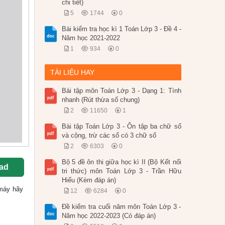
chi tiết)
5
1744
0
Bài kiểm tra học kì 1 Toán Lớp 3 - Đề 4 -
Năm học 2021-2022
1
934
0
TÀI LIỆU HAY
Bài tập môn Toán Lớp 3 - Dạng 1: Tính
nhanh (Rút thừa số chung)
2
11650
1
Bài tập Toán Lớp 3 - Ôn tập ba chữ số
và cộng, trừ các số có 3 chữ số
2
6303
0
Bộ 5 đề ôn thi giữa học kì II (Bộ Kết nối
ad
tri thức) môn Toán Lớp 3 - Trần Hữu
Hiếu (Kèm đáp án)
ề máy hãy
12
6284
0
Đề kiểm tra cuối năm môn Toán Lớp 3 -
Năm học 2022-2023 (Có đáp án)