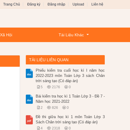
Trang Chủ
Đăng ký
Đăng nhập
Upload
Liên hệ
 Xã Hội
Tài Liệu Khác
TÀI LIỆU LIÊN QUAN
Phiếu kiểm tra cuối học kì I năm học
2022-2023 môn Toán Lớp 3 sách Chân
trời sáng tạo (Có đáp án)
5
2176
0
Bài kiểm tra học kì 1 Toán Lớp 3 - Đề 7 -
Năm học 2021-2022
2
826
0
Đề thi giữa học kì 1 môn Toán Lớp 3
Sách Chân trời sáng tạo (Có đáp án)
4
2318
0