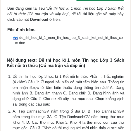
Bạn đang xem tài liệu
"Đề thi học kì 1 môn Tin học Lớp 3 Sách Kết
nối tri thức (Có ma trận và đáp án)"
, để tải tài liệu gốc về máy hãy
click vào nút
Download
ở trên.
File đính kèm:
de_thi_hoc_ki_1_mon_tin_hoc_lop_3_sach_ket_noi_tri_thuc_co
_m.doc
Nội dung text: Đề thi học kì 1 môn Tin học Lớp 3 Sách
Kết nối tri thức (Có ma trận và đáp án)
Đề thi Tin học lớp 3 học kì 1 Kết nối tri thức Phần I. Trắc nghiệm
(4 điểm) Câu 1: Ở ngoài bãi biển có một tấm biển sau. Thông tin
em nhận được từ tấm biển thuộc dạng thông tin nào? A. Dạng
hình ảnh B. Dạng âm thanh C. Dạng chữ D. Dạng hình ảnh và
dạng chữ Câu 2. Cho sơ đồ cây thư mục sau: Chọn khẳng định
sai trong các câu sau:
A. Tệp DanhsachGV nằm trong ổ đĩa D. B. Tệp DanhsachGV
nằm trong thư mục 3A. C. Tệp DanhsachGV nằm trong thư mục
Khoi 4. D. Các thư mục Khoi 3, Khoi 4 là thư mục con của thư
mục gốc. Câu 3. “Nhờ có tôi mọi người mới nhìn thấy được văn