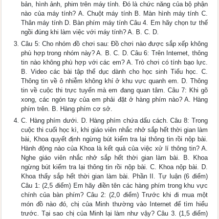
bản, hình ảnh, phim trên máy tính. Đó là chức năng của bộ phận
nào của máy tính? A. Chuột máy tính B. Màn hình máy tính C.
Thân máy tính D. Bàn phím máy tính Câu 4. Em hãy chọn tư thế
ngồi đúng khi làm việc với máy tính? A. B. C. D.
Câu 5: Cho nhóm đồ chơi sau: Đồ chơi nào được sắp xếp không
phù hợp trong nhóm này? A. B. C. D. Câu 6: Trên Internet, thông
tin nào không phù hợp với các em? A. Trò chơi có tính bạo lực.
B. Video các bài tập thể dục dành cho học sinh Tiểu học. C.
Thông tin về ô nhiễm không khí ở khu vực quanh em. D. Thông
tin về cuộc thi trực tuyến mà em đang quan tâm. Câu 7: Khi gõ
xong, các ngón tay của em phải đặt ở hàng phím nào? A. Hàng
phím trên. B. Hàng phím cơ sở.
C. Hàng phím dưới. D. Hàng phím chứa dấu cách. Câu 8: Trong
cuộc thi cuối học kì, khi giáo viên nhắc nhở sắp hết thời gian làm
bài, Khoa quyết định ngừng bút kiểm tra lại thông tin rồi nộp bài.
Hành động nào của Khoa là kết quả của việc xử lí thông tin? A.
Nghe giáo viên nhắc nhở sắp hết thời gian làm bài. B. Khoa
ngừng bút kiểm tra lại thông tin rồi nộp bài. C. Khoa nộp bài. D.
Khoa thấy sắp hết thời gian làm bài. Phần II. Tự luận (6 điểm)
Câu 1: (2,5 điểm) Em hãy điền tên các hàng phím trong khu vực
chính của bàn phím? Câu 2: (2,0 điểm) Trước khi đi mua một
món đồ nào đó, chị của Minh thường vào Internet để tìm hiểu
trước. Tại sao chị của Minh lại làm như vậy? Câu 3. (1,5 điểm)