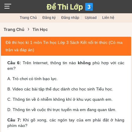
Trang Chủ
Đăng ký
Đăng nhập
Upload
Liên hệ
›
Trang Chủ
Tin Học
Đề thi học kì 1 môn Tin học Lớp 3 Sách Kết nối tri thức (Có ma
trận và đáp án)
Câu 6:
Trên Internet, thông tin nào
không
phù hợp với các
em?
A. Trò chơi có tính bạo lực.
B. Video các bài tập thể dục dành cho học sinh Tiểu học.
C. Thông tin về ô nhiễm không khí ở khu vực quanh em.
D. Thông tin về cuộc thi trực tuyến mà em đang quan tâm.
Câu 7:
Khi gõ xong, các ngón tay của em phải đặt ở hàng
phím nào?