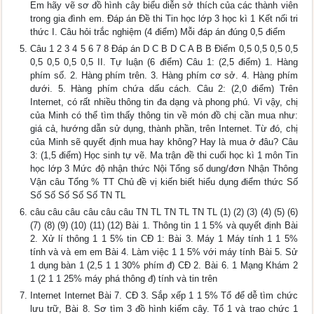
Em hãy vẽ sơ đồ hình cây biểu diễn sở thích của các thành viên
trong gia đình em. Đáp án Đề thi Tin học lớp 3 học kì 1 Kết nối tri
thức I. Câu hỏi trắc nghiệm (4 điểm) Mỗi đáp án đúng 0,5 điểm
Câu 1 2 3 4 5 6 7 8 Đáp án D C B D C A B B Điểm 0,5 0,5 0,5 0,5
0,5 0,5 0,5 0,5 II. Tự luận (6 điểm) Câu 1: (2,5 điểm) 1. Hàng
phím số. 2. Hàng phím trên. 3. Hàng phím cơ sở. 4. Hàng phím
dưới. 5. Hàng phím chứa dấu cách. Câu 2: (2,0 điểm) Trên
Internet, có rất nhiều thông tin đa dạng và phong phú. Vì vậy, chị
của Minh có thể tìm thấy thông tin về món đồ chị cần mua như:
giá cả, hướng dẫn sử dụng, thành phần, trên Internet. Từ đó, chị
của Minh sẽ quyết định mua hay không? Hay là mua ở đâu? Câu
3: (1,5 điểm) Học sinh tự vẽ. Ma trận đề thi cuối học kì 1 môn Tin
học lớp 3 Mức độ nhận thức Nội Tổng số dung/đơn Nhận Thông
Vận câu Tổng % TT Chủ đề vị kiến biết hiểu dụng điểm thức Số
Số Số Số Số Số TN TL
câu câu câu câu câu câu TN TL TN TL TN TL (1) (2) (3) (4) (5) (6)
(7) (8) (9) (10) (11) (12) Bài 1. Thông tin 1 1 5% và quyết định Bài
2. Xử lí thông 1 1 5% tin CĐ 1: Bài 3. Máy 1 Máy tính 1 1 5%
tính và và em em Bài 4. Làm việc 1 1 5% với máy tính Bài 5. Sử
1 dụng bàn 1 (2,5 1 1 30% phím đ) CĐ 2. Bài 6. 1 Mạng Khám 2
1 (2 1 1 25% máy phá thông đ) tính và tin trên
Internet Internet Bài 7. CĐ 3. Sắp xếp 1 1 5% Tổ để dễ tìm chức
lưu trữ, Bài 8. Sơ tìm 3 đồ hình kiếm cây. Tổ 1 và trao chức 1