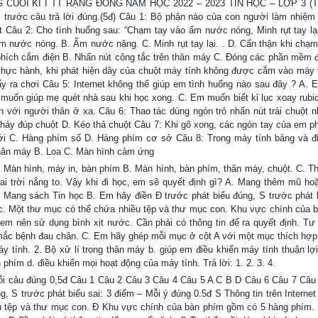
ỐI KÌ I TT RẠNG ĐÔNG NĂM HỌC 2022 – 2023 TIN HỌC – LỚP 3 (Th
i trước câu trả lời đúng.(5đ) Câu 1: Bộ phận nào của con người làm nhiệm 
ắt Câu 2: Cho tình huống sau: “Chạm tay vào ấm nước nóng, Minh rụt tay lại
 Ấm nước nóng. B. Ấm nước nặng. C. Minh rụt tay lại. . D. Cẩn thận khi chạ
 phích cắm điện B. Nhấn nút công tắc trên thân máy C. Đóng các phần mềm
thực hành, khi phát hiện dây của chuột máy tính không được cắm vào máy 
ấy ra chơi Câu 5: Internet không thể giúp em tình huống nào sau đây ? A.
muốn giúp mẹ quét nhà sau khi học xong. C. Em muốn biết kỉ lục xoay rubic
 với người thân ở xa. Câu 6: Thao tác dùng ngón trỏ nhấn nút trái chuột n
 Nháy đúp chuột D. Kéo thả chuột Câu 7: Khi gõ xong, các ngón tay của em ph
i C. Hàng phím số D. Hàng phím cơ sở Câu 8: Trong máy tính bảng và đi
 Thân máy B. Loa C. Màn hình cảm ứng
. Màn hình, máy in, bàn phím B. Màn hình, bàn phím, thân máy, chuột. C. T
ai trời nắng to. Vậy khi đi học, em sẽ quyết định gì? A. Mang thêm mũ hoặ
. Mang sách Tin học B. Em hãy điền Đ trước phát biểu đúng, S trước phát b
h xác. Một thư mục có thể chứa nhiều tệp và thư mục con. Khu vực chính của 
m nên sử dụng bình xịt nước. Cần phải có thông tin để ra quyết định. Tư 
mắc bệnh đau chân. C. Em hãy ghép mỗi mục ở cột A với một mục thích hợp
y tính. 2. Bộ xử lí trong thân máy b. giúp em điều khiển máy tính thuận lợi
 phím d. điều khiển mọi hoạt động của máy tính. Trả lời: 1. 2. 3. 4.
ỗi câu đúng 0,5đ Câu 1 Câu 2 Câu 3 Câu 4 Câu 5 A C B D Câu 6 Câu 7 Câu
 S trước phát biểu sai: 3 điểm – Mỗi ý đúng 0.5đ S Thông tin trên Internet 
ều tệp và thư mục con. Đ Khu vực chính của bàn phím gồm có 5 hàng phím.