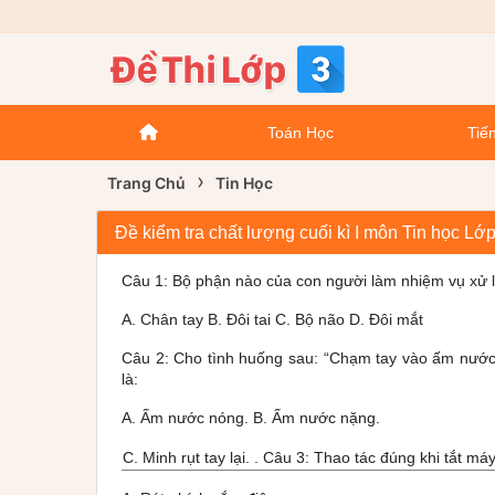
Toán Học
Tiến
›
Trang Chủ
Tin Học
Đề kiểm tra chất lượng cuối kì I môn Tin học L
Câu 1: Bộ phận nào của con người làm nhiệm vụ xử lí
A. Chân tay B. Đôi tai C. Bộ não D. Đôi mắt
Câu 2: Cho tình huống sau: “Chạm tay vào ấm nước n
là:
A. Ấm nước nóng. B. Ấm nước nặng.
C. Minh rụt tay lại. . Câu 3: Thao tác đúng khi tắt má