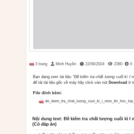
3 trang
Minh Huyền
22/06/2024
2380
0
Bạn đang xem tài liệu
"Đề kiểm tra chất lượng cuối kì I
để tải tài liệu gốc về máy hãy click vào nút
Download
ở t
File đính kèm:
de_kiem_tra_chat_luong_cuoi_ki_i_mon_tin_hoc_lo
Nội dung text: Đề kiểm tra chất lượng cuối kì
(Có đáp án)