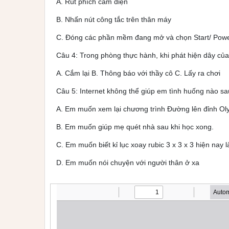
A. Rút phích cắm điện
B. Nhấn nút công tắc trên thân máy
C. Đóng các phần mềm đang mở và chọn Start/ Powe
Câu 4: Trong phòng thực hành, khi phát hiện dây củ
A. Cắm lại B. Thông báo với thầy cô C. Lấy ra chơi
Câu 5: Internet không thể giúp em tình huống nào sa
A. Em muốn xem lại chương trình Đường lên đỉnh Ol
B. Em muốn giúp mẹ quét nhà sau khi học xong.
C. Em muốn biết kỉ lục xoay rubic 3 x 3 x 3 hiện nay 
D. Em muốn nói chuyện với người thân ở xa