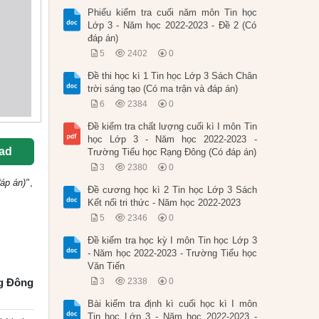
Phiếu kiểm tra cuối năm môn Tin học
Lớp 3 - Năm học 2022-2023 - Đề 2 (Có
đáp án)
5
2402
0
Đề thi học kì 1 Tin học Lớp 3 Sách Chân
trời sáng tạo (Có ma trận và đáp án)
6
2384
0
Đề kiểm tra chất lượng cuối kì I môn Tin
học Lớp 3 - Năm học 2022-2023 -
ad
Trường Tiểu học Rạng Đông (Có đáp án)
3
2380
0
áp án)"
,
Đề cương học kì 2 Tin học Lớp 3 Sách
Kết nối tri thức - Năm học 2022-2023
5
2346
0
Đề kiểm tra học kỳ I môn Tin học Lớp 3
- Năm học 2022-2023 - Trường Tiểu học
Văn Tiến
ng Đông
3
2338
0
Bài kiểm tra định kì cuối học kì I môn
Tin học Lớp 3 - Năm học 2022-2023 -