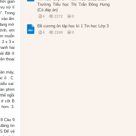
ời gian
Trường Tiểu học Thị Trấn Đông Hưng
vụ xử lí
(Có đáp án)
”. Trong
4
2272
0
m vào ấm
 đang mở
Đề cương ôn tập học kì 1 Tin học Lớp 3
tính, em
4
2246
0
 Em muốn
 3 x 3 x
hanh hai
ải đặt ở
ện thoại
hân máy,
c ô . C.
iểu sai:
bàn phím
thế ngồi
 ở cột B
 hơn. 3.
 8 Câu 9
đáng tin
 S Để vệ