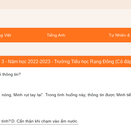
g Việt
Tiếng Anh
Tự Nhiên &
ớp 3 - Năm học 2022-2023 - Trường Tiểu học Rạng Đông (Có đá
 thông tin?
óng, Minh rụt tay lại”. Trong tình huống này, thông tin được Minh ti
y tính?
D. Cẩn thận khi chạm vào ấm nước.