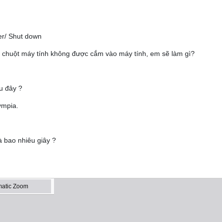
r/ Shut down
a chuột máy tính không được cắm vào máy tính, em sẽ làm gì?
u đây ?
ympia.
là bao nhiêu giây ?