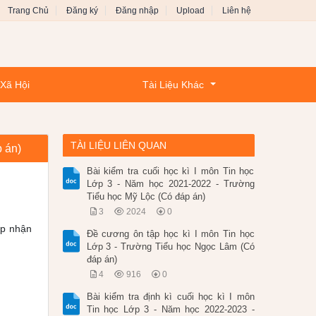
Trang Chủ
Đăng ký
Đăng nhập
Upload
Liên hệ
 Xã Hội
Tài Liệu Khác
TÀI LIỆU LIÊN QUAN
p án)
Bài kiểm tra cuối học kì I môn Tin học
Lớp 3 - Năm học 2021-2022 - Trường
Tiểu học Mỹ Lộc (Có đáp án)
3
2024
0
ếp nhận
Đề cương ôn tập học kì I môn Tin học
Lớp 3 - Trường Tiểu học Ngọc Lâm (Có
đáp án)
4
916
0
Bài kiểm tra định kì cuối học kì I môn
Tin học Lớp 3 - Năm học 2022-2023 -