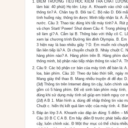
ĐIỂM TRƯỜNG TIỂU HỌC KIỂM TRA CHẤT LƯỢNG CU
làm bài: 40 phút) Họ tên: Lớp: A. Khoanh vào chữ cá
thông tin? A. Chân tay B. Đôi tai C. Bộ não D. Đôi m
tình huống này, thông tin được Minh tiếp nhận là: A.
nước. Câu 3: Thao tác đúng khi tắt máy tính? A. Rút
và chọn Start/ Power/ Shut down Câu 4: Trong phòng 
sẽ làm gì? A. Cắm lại B. Thông báo với thầy cô C. L
xem lại chương trình Đường lên đỉnh Olympia. B. Em 
3 hiện nay là bao nhiêu giây ? D. Em muốn nói chuyện
lần liên tiếp là? A. Di chuyển chuột B. Nháy chuột C.
hàng phím nào? A. Hàng phím trên B. Hàng phím dướ
thông minh, bộ phận nào tiếp nhận thông tin vào? A.
Câu 9: Các bộ phận cơ bản của máy tính để bàn là: A
loa, bàn phím. Câu 10: Theo dự báo thời tiết, ngày m
Mang giày thể thao B. Mang nhiều truyện đi để đọc D
(3đ) Thông tin trên Internet đáng tin cậy, luôn chín
gồm có 5 hàng phím. Để vệ sinh bàn phím máy tính, e
đúng khi sử dụng máy tính sẽ giúp em tránh nguy cơ 
(2đ) A B 1. Màn hình a. dùng để nhập thông tin vào má
Chuột c. hiển thị kết quả làm việc của máy tính. 4. Bàn
Đáp án lớp 3 A. Khoanh vào đáp án đúng: 5 điểm – M
Câu 10 B C C A B. Em hãy điền Đ trước phát biểu đúng,
cậy, luôn chính xác. Đ Một thư mục có thể chứa nhi