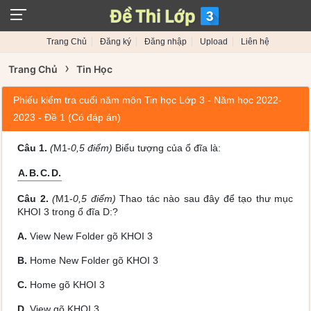
Trang Chủ
Đăng ký
Đăng nhập
Upload
Liên hệ
›
Trang Chủ
Tin Học
Phiếu kiểm tra cuối năm môn Tin học Lớp 3 - Năm học 2022-
2023 - Đề 1 (Có đáp án)
Câu 1.
(
M1-
0,5 điểm)
Biểu tượng của ổ đĩa là:
A.
B.
C.
D.
Câu 2.
(
M1-
0,5 điểm)
Thao tác nào sau đây để tạo thư mục
KHOI 3 trong ổ đĩa D:?
A.
View New Folder gõ KHOI 3
B.
Home New Folder gõ KHOI 3
C.
Home gõ KHOI 3
D.
View gõ KHOI 3