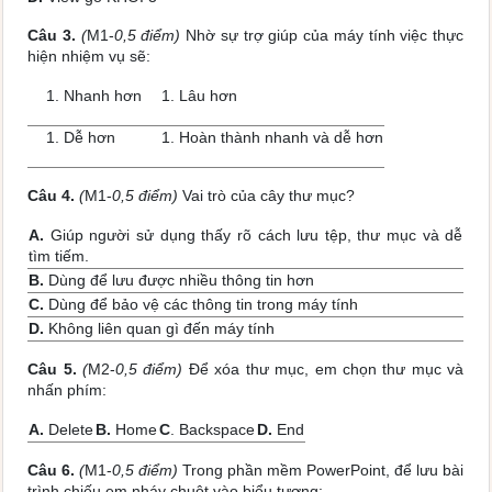
Câu 3.
(
M1-
0,5 điểm)
Nhờ sự trợ giúp của máy tính việc thực
hiện nhiệm vụ sẽ:
Nhanh hơn
Lâu hơn
Dễ hơn
Hoàn thành nhanh và dễ hơn
Câu 4.
(
M1-
0,5 điểm)
Vai trò của cây thư mục?
A.
Giúp người sử dụng thấy rõ cách lưu tệp, thư mục và dễ
tìm tiếm.
B.
Dùng để lưu được nhiều thông tin hơn
C.
Dùng để bảo vệ các thông tin trong máy tính
D.
Không liên quan gì đến máy tính
Câu 5.
(
M2-
0,5 điểm)
Để xóa thư mục, em chọn thư mục và
nhấn phím:
A.
Delete
B.
Home
C
. Backspace
D.
End
Câu 6.
(
M1-
0,5 điểm)
Trong phần mềm PowerPoint, để lưu bài
trình chiếu em nháy chuột vào biểu tượng: