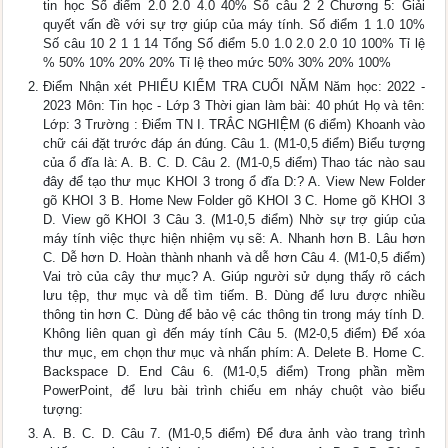
tin học Số điểm 2.0 2.0 4.0 40% Số câu 2 2 Chương 5: Giải
quyết vấn đề với sự trợ giúp của máy tính. Số điểm 1 1.0 10%
Số câu 10 2 1 1 14 Tổng Số điểm 5.0 1.0 2.0 2.0 10 100% Tỉ lệ
% 50% 10% 20% 20% Tỉ lệ theo mức 50% 30% 20% 100%
Điểm Nhận xét PHIẾU KIỂM TRA CUỐI NĂM Năm học: 2022 -
2023 Môn: Tin học - Lớp 3 Thời gian làm bài: 40 phút Họ và tên:
Lớp: 3 Trường : Điểm TN I. TRẮC NGHIỆM (6 điểm) Khoanh vào
chữ cái đặt trước đáp án đúng. Câu 1. (M1-0,5 điểm) Biểu tượng
của ổ đĩa là: A. B. C. D. Câu 2. (M1-0,5 điểm) Thao tác nào sau
đây để tạo thư mục KHOI 3 trong ổ đĩa D:? A. View New Folder
gõ KHOI 3 B. Home New Folder gõ KHOI 3 C. Home gõ KHOI 3
D. View gõ KHOI 3 Câu 3. (M1-0,5 điểm) Nhờ sự trợ giúp của
máy tính việc thực hiện nhiệm vụ sẽ: A. Nhanh hơn B. Lâu hơn
C. Dễ hơn D. Hoàn thành nhanh và dễ hơn Câu 4. (M1-0,5 điểm)
Vai trò của cây thư mục? A. Giúp người sử dụng thấy rõ cách
lưu tệp, thư mục và dễ tìm tiếm. B. Dùng để lưu được nhiều
thông tin hơn C. Dùng để bảo vệ các thông tin trong máy tính D.
Không liên quan gì đến máy tính Câu 5. (M2-0,5 điểm) Để xóa
thư mục, em chọn thư mục và nhấn phím: A. Delete B. Home C.
Backspace D. End Câu 6. (M1-0,5 điểm) Trong phần mềm
PowerPoint, để lưu bài trình chiếu em nháy chuột vào biểu
tượng:
A. B. C. D. Câu 7. (M1-0,5 điểm) Để đưa ảnh vào trang trình