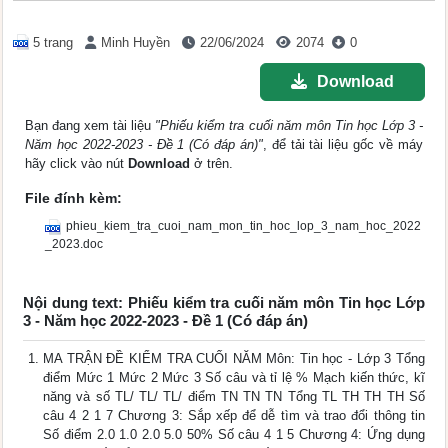
5 trang
Minh Huyền
22/06/2024
2074
0
Download
Bạn đang xem tài liệu
"Phiếu kiểm tra cuối năm môn Tin học Lớp 3 -
Năm học 2022-2023 - Đề 1 (Có đáp án)"
, để tải tài liệu gốc về máy
hãy click vào nút
Download
ở trên.
File đính kèm:
phieu_kiem_tra_cuoi_nam_mon_tin_hoc_lop_3_nam_hoc_2022
_2023.doc
Nội dung text: Phiếu kiểm tra cuối năm môn Tin học Lớp
3 - Năm học 2022-2023 - Đề 1 (Có đáp án)
MA TRẬN ĐỀ KIỂM TRA CUỐI NĂM Môn: Tin học - Lớp 3 Tổng
điểm Mức 1 Mức 2 Mức 3 Số câu và tỉ lệ % Mạch kiến thức, kĩ
năng và số TL/ TL/ TL/ điểm TN TN TN Tổng TL TH TH TH Số
câu 4 2 1 7 Chương 3: Sắp xếp để dễ tìm và trao đổi thông tin
Số điểm 2.0 1.0 2.0 5.0 50% Số câu 4 1 5 Chương 4: Ứng dụng