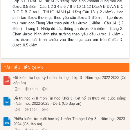
Lớp 3 I. TRẮC NGHIỆM (6 điểm) Học sinh khoanh đúng mỗi câu
được 0,5 điểm. Câu 1 2 3 4 5 6 7 8 9 10 11 12 Đáp A B D A A B C
D C D B C án II. THỰC HÀNH (4 điểm) Câu 13. ( 2 điểm) - Học
sinh tạo được thư mục theo yêu cầu được 1 điểm . - Tạo được
thư mục con Tieng Viet theo yêu cầu được 1 điểm . Câu 14. ( 2
điểm) - Trang 1: Nhập đủ các thông tin được 0.5 điểm - Trang 2:
Chèn được hình ảnh nhà trường theo yêu cầu được 1 điểm -
Lưu được bài trình chiếu vào thư mục của em trên ổ đĩa D:
được 0.5 điểm.
TÀI LIỆU LIÊN QUAN
Đề kiểm tra học kỳ I môn Tin học Lớp 3 - Năm học 2022-2023 (Có
đáp án)
3
1508
0
Đề thi học kì II môn Tin học Khối 3 (Kết nối tri thức với cuộc sống)
- Năm học 2022-2023 - Đề 1 (Có đáp án)
6
1564
0
Phiếu kiểm tra cuối học kỳ I môn Tin học Lớp 3 - Năm học 2023-
2024 (Có đáp án)