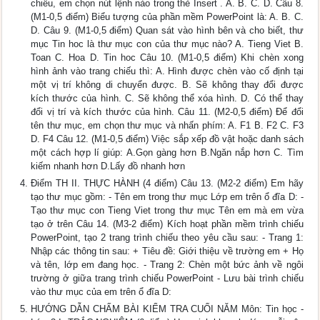
chiếu, em chọn nút lệnh nào trong thẻ Insert . A. B. C. D. Câu 8.
(M1-0,5 điểm) Biểu tượng của phần mềm PowerPoint là: A. B. C.
D. Câu 9. (M1-0,5 điểm) Quan sát vào hình bên và cho biết, thư
mục Tin hoc là thư mục con của thư mục nào? A. Tieng Viet B.
Toan C. Hoa D. Tin hoc Câu 10. (M1-0,5 điểm) Khi chèn xong
hình ảnh vào trang chiếu thì: A. Hình được chèn vào cố định tại
một vị trí không di chuyển được. B. Sẽ không thay đổi được
kích thước của hình. C. Sẽ không thể xóa hình. D. Có thể thay
đổi vị trí và kích thước của hình. Câu 11. (M2-0,5 điểm) Để đổi
tên thư mục, em chọn thư mục và nhấn phím: A. F1 B. F2 C. F3
D. F4 Câu 12. (M1-0,5 điểm) Việc sắp xếp đồ vật hoặc danh sách
một cách hợp lí giúp: A.Gọn gàng hơn B.Ngăn nắp hơn C. Tìm
kiếm nhanh hơn D.Lấy đồ nhanh hơn
Điểm TH II. THỰC HÀNH (4 điểm) Câu 13. (M2-2 điểm) Em hãy
tạo thư mục gồm: - Tên em trong thư mục Lớp em trên ổ đĩa D: -
Tạo thư mục con Tieng Viet trong thư mục Tên em mà em vừa
tạo ở trên Câu 14. (M3-2 điểm) Kích hoạt phần mềm trình chiếu
PowerPoint, tạo 2 trang trình chiếu theo yêu cầu sau: - Trang 1:
Nhập các thông tin sau: + Tiêu đề: Giới thiệu về trường em + Họ
và tên, lớp em đang học. - Trang 2: Chèn một bức ảnh về ngôi
trường ở giữa trang trình chiếu PowerPoint - Lưu bài trình chiếu
vào thư mục của em trên ổ đĩa D:
HƯỚNG DẪN CHẤM BÀI KIỂM TRA CUỐI NĂM Môn: Tin học -