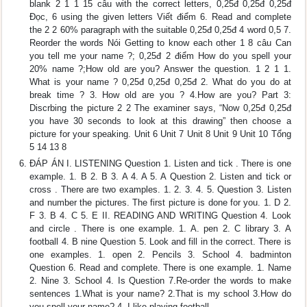
blank 2 1 1 15 câu with the correct letters, 0,25đ 0,25đ 0,25đ
Đọc, 6 using the given letters Viết điểm 6. Read and complete
the 2 2 60% paragraph with the suitable 0,25đ 0,25đ 4 word 0,5 7.
Reorder the words Nói Getting to know each other 1 8 câu Can
you tell me your name ?; 0,25đ 2 điểm How do you spell your
20% name ?;How old are you? Answer the question. 1 2 1 1.
What is your name ? 0,25đ 0,25đ 0,25đ 2. What do you do at
break time ? 3. How old are you ? 4.How are you? Part 3:
Discrbing the picture 2 2 The examiner says, “Now 0,25đ 0,25đ
you have 30 seconds to look at this drawing” then choose a
picture for your speaking. Unit 6 Unit 7 Unit 8 Unit 9 Unit 10 Tổng
5 14 13 8
ĐÁP ÁN I. LISTENING Question 1. Listen and tick . There is one
example. 1. B 2. B 3. A 4. A 5. A Question 2. Listen and tick or
cross . There are two examples. 1. 2. 3. 4. 5. Question 3. Listen
and number the pictures. The first picture is done for you. 1. D 2.
F 3. B 4. C 5. E II. READING AND WRITING Question 4. Look
and circle . There is one example. 1. A. pen 2. C library 3. A
football 4. B nine Question 5. Look and fill in the correct. There is
one examples. 1. open 2. Pencils 3. School 4. badminton
Question 6. Read and complete. There is one example. 1. Name
2. Nine 3. School 4. Is Question 7.Re-order the words to make
sentences 1.What is your name? 2.That is my school 3.How do
you spell your name? 4. I like playing football