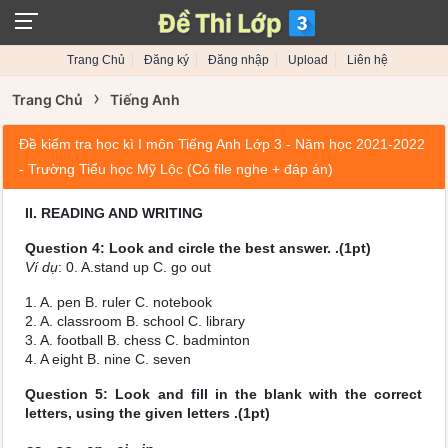
Trang Chủ
Đăng ký
Đăng nhập
Upload
Liên hệ
›
Trang Chủ
Tiếng Anh
Đề kiểm tra học kì I môn Tiếng Anh Lớp 3 - Năm học 2021-2022
- Trường Tiểu học Mỹ Lộc (Có file nghe + đáp án)
II. READING AND WRITING
Question 4: Look and circle the best answer. .(1pt)
Ví dụ
: 0. A.stand up C. go out
1. A. pen B. ruler C. notebook
2. A. classroom B. school C. library
3. A. football B. chess C. badminton
4. A eight B. nine C. seven
Question 5: Look and fill in the blank with the correct
letters, using the given letters .(1pt)