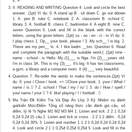
E. F.
II. READING AND WRITING Question 4: Look and circle the best
answer. .(1pt) Ví dụ: 0. A.stand up B . sit down C. go out ddown
1. A. pen B. ruler C. notebook 2. A. classroom B. school C.
library 3. A. football B. chess C. badminton 4. A eight B. nine C.
seven Question 5: Look and fill in the blank with the correct
letters, using the given letters .(1pt) ss - oo - en - ci - in Ví dụ: 0.
I play chess 1. Op__ your book, please ! 3. My sch__ l is big. 2.
These are my pen__ ls. 4. I like badm __ton. Question 6: Read
and complete the paragraph with the suitable word.( .(1pt) nine -
name - school - is Hello. My (1)___ is Nga. I'm (2)___years old.
I'm in class 3A. This is my (3)___. It's big. It has ten classrooms,
a gym, a library and a computer room. It (4) ___ very beautiful.
Question 7: Re-order the words to make the sentences.(2pt) Ví
dụ: 0. your / Close / book. => Close your book. 1. your / What /
name / is  ? 2. school / That / my / is/  3. do / How / spell /
you/ name / your  ? 4. like/ playing / I / football . 
Ma Trận Đề Kiểm Tra Và Đáp Án Lớp 3 Kỹ Nhiệm vụ đánh
giá/kiến Mức/Điểm Tổng số năng thức cần đánh giá câu, số
điểm, tỷ lệ % Nghe M1 M2 M3 M4 1. Listen and tick. 2 2 1 0,2đ
0,2đ 0,2đ 15 câu 2. Listen and tick or cross . 2 2 1 2 điểm . 0,2đ
0,2đ 0,2đ 30% 3. Listen and number 1 1 2 1 0,2đ 0,2đ 0,2đ 0,2đ
4. Look and circle 2 1 1 0,25đ 0,25đ 0,25đ 5. Look and fill in the