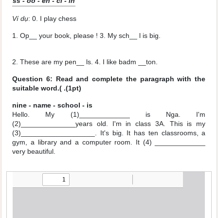
ss - oo - en - ci - in
Ví dụ
: 0. I play chess
1. Op­­­__ y­­our book, please ! 3. My sch__ l is big.
2. These are my pen__ ls. 4. I like badm __ton.
Question 6: Read and complete the paragraph with the
suitable word.( .(1pt)
nine - name - school - is
Hello. My (1)_____________
is Nga. I'm
(2)______________years old. I'm in class 3A. This is my
(3)__________________­­­­­_. It's big. It has ten classrooms, a
gym, a library and a computer room. It (4) _____________
very beautiful.