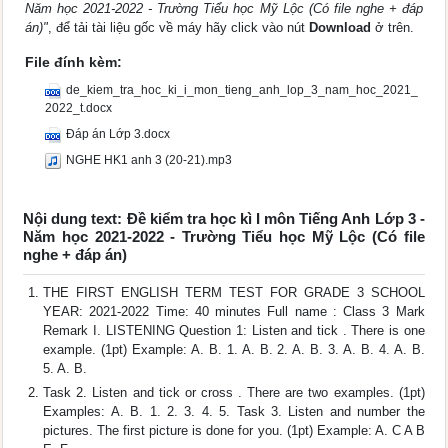
Năm học 2021-2022 - Trường Tiểu học Mỹ Lộc (Có file nghe + đáp
án)"
, để tải tài liệu gốc về máy hãy click vào nút
Download
ở trên.
File đính kèm:
de_kiem_tra_hoc_ki_i_mon_tieng_anh_lop_3_nam_hoc_2021_
2022_t.docx
Đáp án Lớp 3.docx
NGHE HK1 anh 3 (20-21).mp3
Nội dung text: Đề kiểm tra học kì I môn Tiếng Anh Lớp 3 -
Năm học 2021-2022 - Trường Tiểu học Mỹ Lộc (Có file
nghe + đáp án)
THE FIRST ENGLISH TERM TEST FOR GRADE 3 SCHOOL
YEAR: 2021-2022 Time: 40 minutes Full name : Class 3 Mark
Remark I. LISTENING Question 1: Listen and tick . There is one
example. (1pt) Example: A. B. 1. A. B. 2. A. B. 3. A. B. 4. A. B.
5. A. B.
Task 2. Listen and tick or cross . There are two examples. (1pt)
Examples: A. B. 1. 2. 3. 4. 5. Task 3. Listen and number the
pictures. The first picture is done for you. (1pt) Example: A. C A B