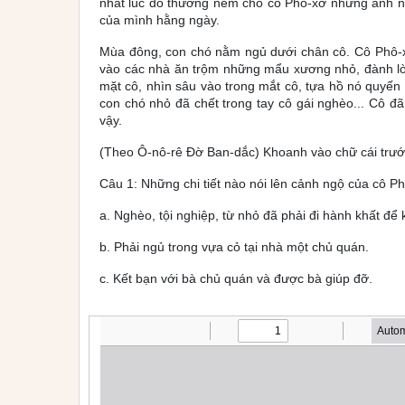
nhất lúc đó thường ném cho cô Phô-xơ những ánh n
của mình hằng ngày.
Mùa đông, con chó nằm ngủ dưới chân cô. Cô Phô-xơ
vào các nhà ăn trộm những mẩu xương nhỏ, đành lòn
mặt cô, nhìn sâu vào trong mắt cô, tựa hồ nó quyến
con chó nhỏ đã chết trong tay cô gái nghèo... Cô đ
vậy.
(Theo
Ô-nô-rê Đờ Ban-dắc
)
Khoanh vào chữ cái trước
Câu 1:
Những chi tiết nào nói lên cảnh ngộ của cô P
a. Nghèo, tội nghiệp, từ nhỏ đã phải đi hành khất để
b. Phải ngủ trong vựa cỏ tại nhà một chủ quán.
c. Kết bạn với bà chủ quán và được bà giúp đỡ.