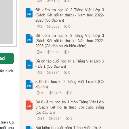
5
6194
0
Đề kiểm tra học kì 2 Tiếng Việt Lớp 3
(Sách Kết nối tri thức) - Năm học 2022-
2023 (Có đáp án)
3
6068
0
Đề kiểm tra học kì 2 Tiếng Việt Lớp 3
(Sách Kết nối tri thức) - Năm học 2022-
2023 (Có đáp án và biểu điểm)
4
5076
0
ad
Đề ôn tập cuối học kì 1 Tiếng Việt Lớp 3
- Đề 1 (Có đáp án)
hãy click
2
3874
0
5 Đề thi học kì 2 Tiếng Việt Lớp 3 (Có
đáp án)
18
3406
0
Bộ 8 đề thi học kỳ 1 môn Tiếng Việt Lớp
3 Sách Kết nối tri thức với cuộc sống
(Có đáp án)
34
2934
1
 hiền Có
 một chủ
Bài kiểm tra cuối năm Tiếng Việt Lớp 3 -