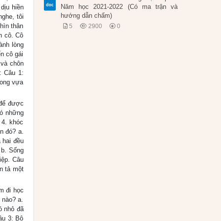
Năm học 2021-2022 (Có ma trận và
dịu hiền
hướng dẫn chấm)
ghe, tôi
hìn thân
5
2900
0
n cô. Cô
ành lòng
n cô gái
 và chôn
: Câu 1:
rong vựa
 để được
nó những
 4. khóc
n đó? a.
 hai đều
 b. Sống
iệp. Câu
n tả một
em đi học
 nào? a.
ó nhỏ đã
âu 3: Bộ