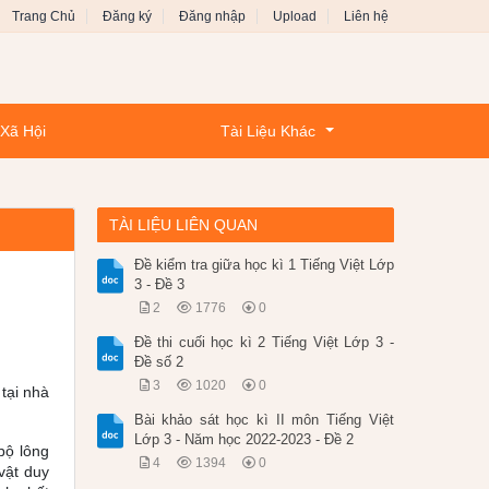
Trang Chủ
Đăng ký
Đăng nhập
Upload
Liên hệ
 Xã Hội
Tài Liệu Khác
TÀI LIỆU LIÊN QUAN
Đề kiểm tra giữa học kì 1 Tiếng Việt Lớp
3 - Đề 3
2
1776
0
Đề thi cuối học kì 2 Tiếng Việt Lớp 3 -
Đề số 2
3
1020
0
tại nhà
Bài khảo sát học kì II môn Tiếng Việt
Lớp 3 - Năm học 2022-2023 - Đề 2
bộ lông
4
1394
0
vật duy