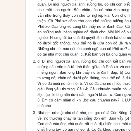
quán. Bị mọi người xa lánh, ruồng bỏ, cô chỉ còn biế
như một con người. Bốn chân của nó màu đen trong kh
vẫn như trông thấy con chó tội nghiệp kia. Con chó 
thiện. Cô Phô-xơ dành cho con chó những miếng ăn 
Phô-xơ đau lòng vô cùng khi thấy nó bị đánh đập. C
ăn những mẩu bánh nghèo cô dành cho. Mỗi khi cô buồn
nghèo. Nhưng rồi bà chủ đã quyết định đánh bả cho nó
nó dưới gốc thông, như thể nó là đứa con cô đẻ ra v
Những chi tiết nào nói lên cảnh ngộ của cô Phô-xơ? a.
cỏ tại nhà một chủ quán. c. Kết bạn với bà chủ quán 
d. Bị mọi người xa lánh, ruồng bỏ, chỉ còn kết bạn v
những câu văn mô tả tình thân giữa cô Phô-xơ và con 
miếng ngon, đau lòng khi thấy nó bị đánh đập. b) Co
thương nó, chôn nó dưới gốc thông, như thể nó là đứa
Vì cô đã nuôi nó từ nhỏ. b. Vì cô đã cho nó nhiều thứ
giàu lòng yêu thương. Câu 4: Câu chuyện muốn nói v
độc lập, không nên dựa dẫm người khác. c. Con người 
5: Em có cảm nhận gì khi đọc câu chuyện này? II. L
chú chó.
Nhà em có một chú chó nhỏ, em gọi nó là Cún Bông. Cún 
về, nó thường chạy ra tận cổng đón em, đuôi vẫy (5) 
Con chó của ông chủ quán rất nhỏ, dịu hiền như một 
chết trong tay cô gái nghèo. d. Cô đã khóc thương nó