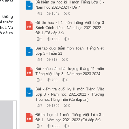
nh nhất
Đề kiểm tra học kì II môn Tiếng Lớp 3 -
Năm học 2023-2024 - Đề 7
1
1542
0
n không
i trước
Đề thi học kì 1 môn Tiếng Việt Lớp 3
hết. Và
Sách Cánh diều - Năm học 2021-2022 -
ô đẻ ra
Đề 1 (Có đáp án)
5
1568
0
Bài tập cuối tuần môn Toán, Tiếng Việt
Lớp 3 - Tuần 21
4
718
0
Bài khảo sát chất lượng tháng 11 môn
Tiếng Việt Lớp 3 - Năm học 2023-2024
2
790
0
Bài kiểm tra cuối kỳ II môn Tiếng Việt
Lớp 3 - Năm học 2021-2022 - Trường
Tiểu học Hùng Tiến (Có đáp án)
7
1396
0
Đề thi học kì 1 môn Tiếng Việt Lớp 3 -
Đề 1 - Năm học 2021-2022 (Có đáp án)
7
1888
0