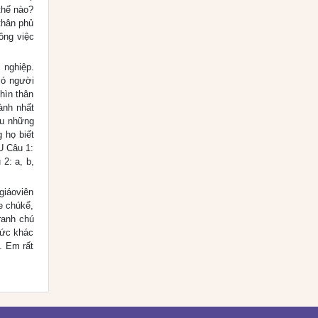
thế nào?
thân phủ
ông việc
 nghiệp.
có người
hìn thân
ành nhất
au những
 họ biết
U Câu 1:
 2: a, b,
giáoviên
e chúkể,
ranh chú
bức khác
. Em rất