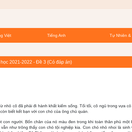
g Việt
Tiếng Anh
Tự Nhiên &
m học 2021-2022 - Đề 3 (Có đáp án)
ừ nhỏ cô đã phải đi hành khất kiếm sống. Tối tối, cô ngủ trong vựa cỏ 
 còn biết kết bạn với con chó của ông chủ quán.
t con người. Bốn chân của nó màu đen trong khi toàn thân phủ một 
i vẫn như trông thấy con chó tội nghiệp kia. Con chó nhỏ nhoi là sinh 