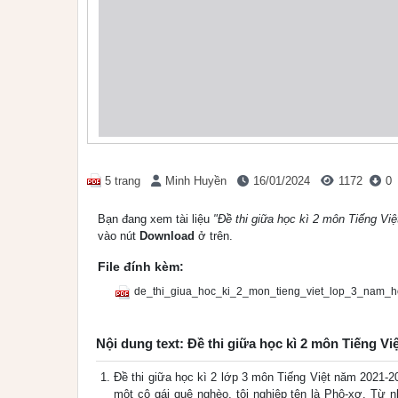
5 trang
Minh Huyền
16/01/2024
1172
0
Bạn đang xem tài liệu
"Đề thi giữa học kì 2 môn Tiếng Vi
vào nút
Download
ở trên.
File đính kèm:
de_thi_giua_hoc_ki_2_mon_tieng_viet_lop_3_nam_
Nội dung text: Đề thi giữa học kì 2 môn Tiếng Vi
Đề thi giữa học kì 2 lớp 3 môn Tiếng Việt năm 2021-2
một cô gái quê nghèo, tội nghiệp tên là Phô-xơ. Từ n