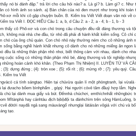
hấy nó bi đánh đập." trả lời cho câu hỏi nào? a. Là gì? b. Làm gì? c. Như 
ăn có hình ảnh so sánh. a) Bàn chân của nó đen mượt như trong khi toàn 
hô-xơ mỗi khi cô gặp chuyện buồn. B. Kiểm tra Viết Viết đoạn văn nói về c
m tra Viết I. ĐỌC HIỂU Câu 1: a, b, d Câu 2: a - 2, a - 4; b - 1, b - 3
m thấy cô Phô-xơ và con chó trong câu chuyện đều rất đáng thương và tội
ch, không mái nhà che đầu, từ nhỏ đã phải đi hành khất kiếm sống. Cô chỉ 
 con chó của ông chủ quán. Con chó nhỏ này thường ném cho cô những ánh n
iếm sống bằng nghề hành khất nhưng cô dành cho nó những miếng ăn ngon l
hó đều là những thân phận nhỏ nhoi, biết thông cảm với nhau, dành cho nh
rong cuộc sống có những thân phận nhỏ bé, đáng thương và tội nghiệp nhưng
ong những hoàn cảnh khó khăn. (Theo Phạm Thị Nhiệm) II. LUYỆN TỪ VÀ CÂ
(3): dựng đứng ; (4): tròn xoe ; (5): rối rít ; (6): mừng rỡ ; (7): yêu quý. Câu
. Kiểm tra Viết
gvàcó cá tính sángtạo. Hiện tại chúvừa quản lí một phòngtranh, lại vừalà 
ú lại đưacho bốem bìnhphẩm , gópý. Hai người cóvẻ tâm đầuý hợp lắm. Ngh
 chú lại dành mua giấy và bút. Đếnnhà chúchơi, emthíchnhất nhữngbức t
 bom Mĩtànphá hay cảnhtàu địch bịbộđội ta đánhchìm trên sông HàmLuông, 
ứcvẽ đótới nayđã ngả sang màuvàngố nhưnglại làtàisản vôgiá với chú và bố
áng tạo.