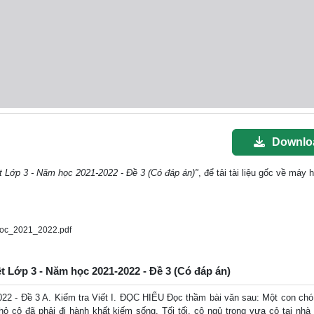
Downlo
ệt Lớp 3 - Năm học 2021-2022 - Đề 3 (Có đáp án)"
, để tải tài liệu gốc về máy 
hoc_2021_2022.pdf
ệt Lớp 3 - Năm học 2021-2022 - Đề 3 (Có đáp án)
022 - Đề 3 A. Kiểm tra Viết I. ĐỌC HIỂU Đọc thầm bài văn sau: Một con chó
hỏ cô đã phải đi hành khất kiếm sống. Tối tối, cô ngủ trong vựa cỏ tại nhà