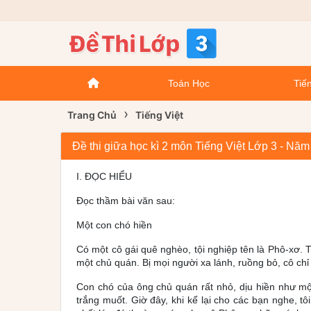
Toán Học
Tiến
›
Trang Chủ
Tiếng Việt
Đề thi giữa học kì 2 môn Tiếng Việt Lớp 3 - Nă
I. ĐỌC HIỂU
Đọc thầm bài văn sau:
Một con chó hiền
Có một cô gái quê nghèo, tội nghiệp tên là Phô-xơ. T
một chủ quán. Bị mọi người xa lánh, ruồng bỏ, cô chỉ
Con chó của ông chủ quán rất nhỏ, dịu hiền như mộ
trắng muốt. Giờ đây, khi kể lại cho các bạn nghe, tô