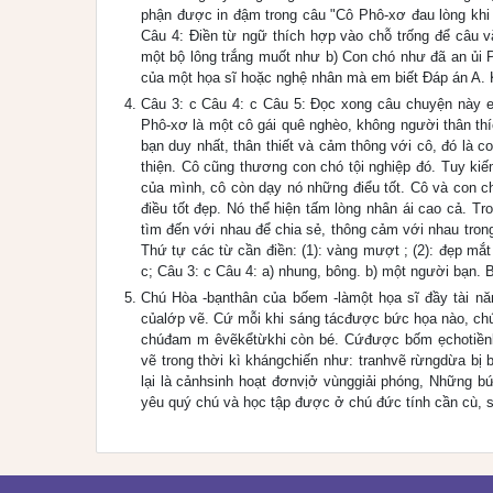
phận được in đậm trong câu "Cô Phô-xơ đau lòng khi t
Câu 4: Điền từ ngữ thích hợp vào chỗ trống để câu v
một bộ lông trắng muốt như b) Con chó như đã an ủi P
của một họa sĩ hoặc nghệ nhân mà em biết Đáp án A. Kiể
Câu 3: c Câu 4: c Câu 5: Đọc xong câu chuyện này e
Phô-xơ là một cô gái quê nghèo, không người thân thí
bạn duy nhất, thân thiết và cảm thông với cô, đó là
thiện. Cô cũng thương con chó tội nghiệp đó. Tuy k
của mình, cô còn dạy nó những điểu tốt. Cô và con c
điều tốt đẹp. Nó thể hiện tấm lòng nhân ái cao cả. T
tìm đến với nhau để chia sẻ, thông cảm với nhau tr
Thứ tự các từ cần điền: (1): vàng mượt ; (2): đẹp mắt ; 
c; Câu 3: c Câu 4: a) nhung, bông. b) một người bạn. B
Chú Hòa -bạnthân của bốem -làmột họa sĩ đầy tài năn
củalớp vẽ. Cứ mỗi khi sáng tácđược bức họa nào, ch
chúđam m êvẽkểtừkhi còn bé. Cứđược bốm ẹchotiềnlà
vẽ trong thời kì khángchiến như: tranhvẽ rừngdừa bị
lại là cảnhsinh hoạt đơnvịở vùnggiải phóng, Những b
yêu quý chú và học tập được ở chú đức tính cần cù, s