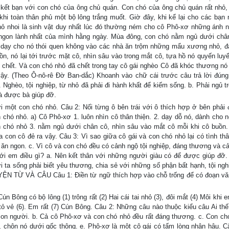
t kết bạn với con chó của ông chủ quán. Con chó của ông chủ quán rất nhỏ, 
i toàn thân phủ một bộ lông trắng muốt. Giờ đây, khi kể lại cho các bạn n
nhỏ nhoi là sinh vật duy nhất lúc đó thường ném cho cô Phô-xơ những ánh n
ngon lành nhất của mình hằng ngày. Mùa đông, con chó nằm ngủ dưới châ
ô dạy cho nó thói quen không vào các nhà ăn trộm những mẩu xương nhỏ, đ
, nó lại tới trước mặt cô, nhìn sâu vào trong mắt cô, tựa hồ nó quyến luyế
 chết. Và con chó nhỏ đã chết trong tay cô gái nghèo Cô đã khóc thương nó
ậy. (Theo Ô-nô-rê Đờ Ban-dắc) Khoanh vào chữ cái trước câu trả lời đúng
 Nghèo, tội nghiệp, từ nhỏ đã phải đi hành khất để kiếm sống. b. Phải ngủ t
và được bà giúp đỡ.
ới một con chó nhỏ. Câu 2: Nối từng ô bên trái với ô thích hợp ở bên phải
chó nhỏ. a) Cô Phô-xơ 1. luôn nhìn cô thân thiện. 2. dạy dỗ nó, dành cho 
n chó nhỏ 3. nằm ngủ dưới chân cô, nhìn sâu vào mắt cô mỗi khi cô buồn.
 con cô đẻ ra vậy. Câu 3: Vì sao giữa cô gái và con chó nhỏ lại có tình thâ
c ăn ngon. c. Vì cô và con chó đều có cảnh ngộ tội nghiệp, đáng thương và cả
ới em điều gì? a. Nên kết thân với những người giàu có để được giúp đỡ.
ta sống phải biết yêu thương, chia sẻ với những số phận bất hạnh, tội ngh
UYỆN TỪ VÀ CÂU Câu 1: Điền từ ngữ thích hợp vào chỗ trống để có đoạn vă
Bông có bộ lông (1) trông rất (2) Hai cái tai nhỏ (3), đôi mắt (4) Môi khi 
tỏ vẻ (6). Em rất (7) Cún Bông. Câu 2: Những câu nào thuộc kiểu câu Ai thế
con người. b. Cả cô Phô-xơ và con chó nhỏ đều rất đáng thương. c. Con ch
, chôn nó dưới gốc thông. e. Phô-xơ là một cô gái có tấm lòng nhân hậu. C