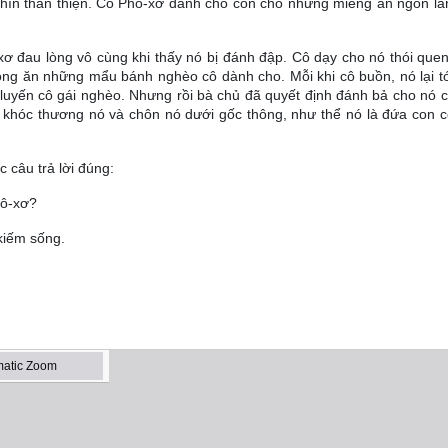
hìn thân thiện. Cô Phô-xơ dành cho con chó những miếng ăn ngon là
 đau lòng vô cùng khi thấy nó bị đánh đập. Cô dạy cho nó thói que
g ăn những mẩu bánh nghèo cô dành cho. Mỗi khi cô buồn, nó lại tớ
 luyến cô gái nghèo. Nhưng rồi bà chủ đã quyết định đánh bả cho nó c
ã khóc thương nó và chôn nó dưới gốc thông, như thể nó là đứa con c
 câu trả lời đúng:
hô-xơ?
 kiếm sống.